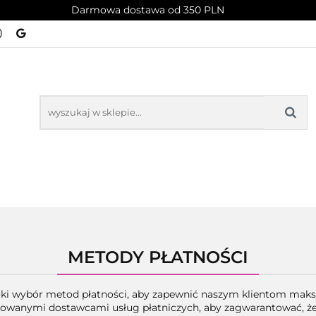
Darmowa dostawa od 350 PLN
PROMOCJE
NOWOŚCI
BESTSELLERY
BLOG
NOWOŚCI
BESTSELLERY
METODY PŁATNOŚCI
ki wybór metod płatności, aby zapewnić naszym klientom mak
anymi dostawcami usług płatniczych, aby zagwarantować, że k