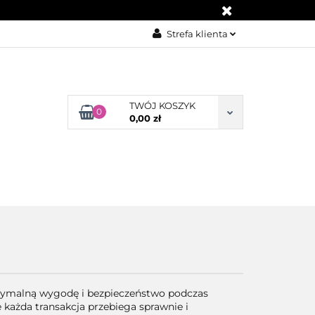
KONTAKT
Strefa klienta
Zaloguj się
Załóż konto
TWÓJ KOSZYK
Dodaj zgłoszenie
0
0,00 zł
Zgody cookies
BLOG
KONTAKT
symalną wygodę i bezpieczeństwo podczas
ażda transakcja przebiega sprawnie i