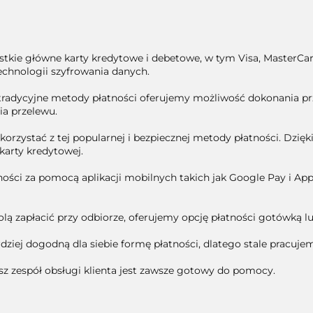
tkie główne karty kredytowe i debetowe, w tym Visa, MasterCard
echnologii szyfrowania danych.
h tradycyjne metody płatności oferujemy możliwość dokonania 
a przelewu.
skorzystać z tej popularnej i bezpiecznej metody płatności. Dzię
arty kredytowej.
ości za pomocą aplikacji mobilnych takich jak Google Pay i Appl
wolą zapłacić przy odbiorze, oferujemy opcję płatności gotówką l
ziej dogodną dla siebie formę płatności, dlatego stale pracuje
sz zespół obsługi klienta jest zawsze gotowy do pomocy.