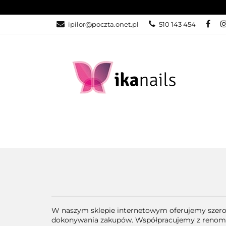
KATEGORIE
ipilor@poczta.onet.pl
510 143 454
KATEGORIE
PROMOCJE
W naszym sklepie internetowym oferujemy szero
dokonywania zakupów. Współpracujemy z renomow