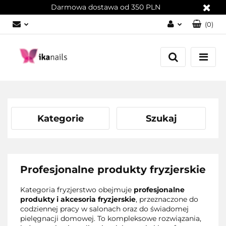
Darmowa dostawa od 350 PLN
(
0
)
Zaloguj się
Załóż konto
Dodaj zgłoszenie
Zgody cookies
Kategorie
Szukaj
Profesjonalne produkty fryzjerskie
Kategoria fryzjerstwo obejmuje
profesjonalne
produkty i akcesoria fryzjerskie
, przeznaczone do
codziennej pracy w salonach oraz do świadomej
pielęgnacji domowej. To kompleksowe rozwiązania,