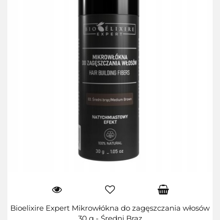
Bioelixire Expert Mikrowłókna do zagęszczania włosów
30 g - Średni Brąz