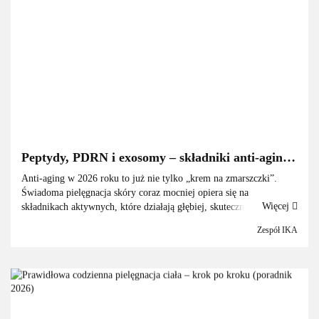
Peptydy, PDRN i exosomy – składniki anti-aging
2026, które naprawdę działają.
Anti-aging w 2026 roku to już nie tylko „krem na zmarszczki”.
Świadoma pielęgnacja skóry coraz mocniej opiera się na
Więcej
składnikach aktywnych, które działają głębiej, skuteczniej i bardziej
celowanie. Klientki nie szukają już kosmet...
Zespół IKA
INTERGOS