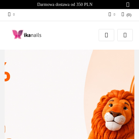
Darmowa dostawa od 350 PLN
(
0
)
Zaloguj się
Załóż konto
Dodaj zgłoszenie
Zgody cookies