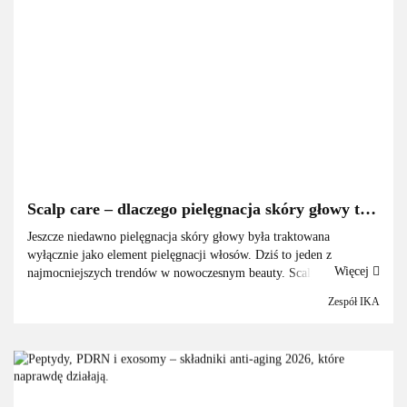
GlySkinCare
Scalp care – dlaczego pielęgnacja skóry głowy to
GNBLAB
nowy skincare?
Jeszcze niedawno pielęgnacja skóry głowy była traktowana
wyłącznie jako element pielęgnacji włosów. Dziś to jeden z
Więcej
najmocniejszych trendów w nowoczesnym beauty. Scalp care, czyli
świadoma pielęgnacja skóry głowy, szturmem wesz...
Zespół IKA