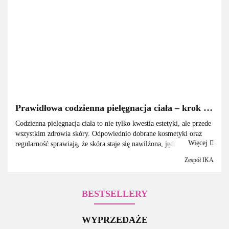
KAMA
KAMED-PLUS
Prawidłowa codzienna pielęgnacja ciała – krok po
kroku (poradnik 2026)
Codzienna pielęgnacja ciała to nie tylko kwestia estetyki, ale przede
wszystkim zdrowia skóry. Odpowiednio dobrane kosmetyki oraz
Więcej
regularność sprawiają, że skóra staje się nawilżona, jędrna i odporna
na czynniki zewnętrzne. W tym artykule po...
KONAD
Zespół IKA
BESTSELLERY
WYPRZEDAŻE