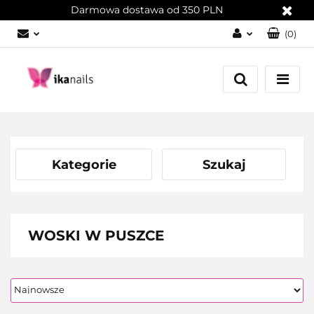
Darmowa dostawa od 350 PLN
(
0
)
Zaloguj się
Załóż konto
Dodaj zgłoszenie
Zgody cookies
Kategorie
Szukaj
WOSKI W PUSZCE