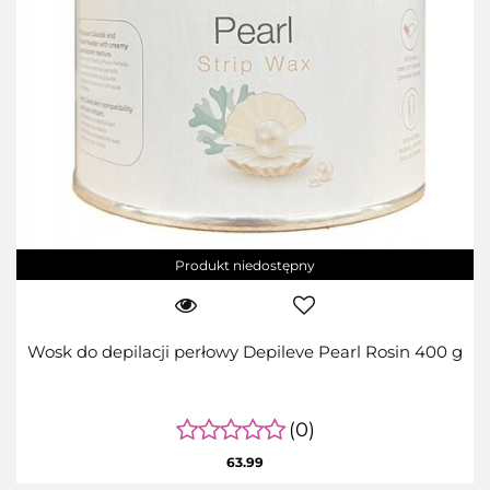
Produkt niedostępny
Wosk do depilacji perłowy Depileve Pearl Rosin 400 g
(0)
63.99