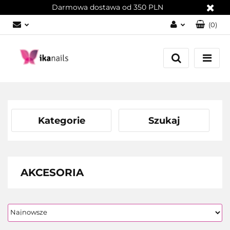
Darmowa dostawa od 350 PLN
(
0
)
Zaloguj się
Załóż konto
Dodaj zgłoszenie
Zgody cookies
Kategorie
Szukaj
AKCESORIA