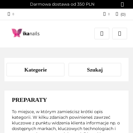
Darmowa dostawa od 350 PLN
(
0
)
Zaloguj się
Załóż konto
Dodaj zgłoszenie
Zgody cookies
Kategorie
Szukaj
PREPARATY
To miejsce, w którym zamieścisz krótki opis
kategorii. W kilku zdaniach powinieneś zawrzeć
kluczowe z punktu widzenia klienta informacje np. o
dostępnych markach, kluczowych technologiach i