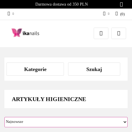
Darmowa dostawa od 350 PLN
(
0
)
Zaloguj się
Załóż konto
Dodaj zgłoszenie
Zgody cookies
Kategorie
Szukaj
ARTYKUŁY HIGIENICZNE