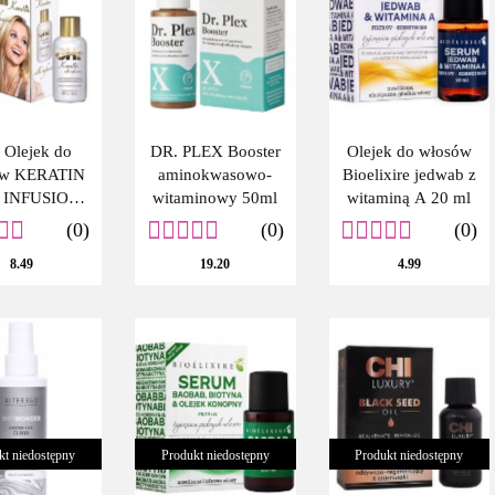
 Olejek do
DR. PLEX Booster
Olejek do włosów
ów KERATIN
aminokwasowo-
Bioelixire jedwab z
 INFUSION
witaminowy 50ml
witaminą A 20 ml
15ML
(0)
(0)
(0)
8.49
19.20
4.99
kt niedostępny
Produkt niedostępny
Produkt niedostępny