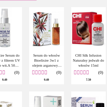
xire Serum do
Serum do włosów
CHI Silk Infusion
 z filtrem UV
Bioelixire 3w1 z
Naturalny jedwab do
b wit.A 50ml
olejem arganowym
włosów 15ml
IO2987
50 ml
(0)
(0)
(0)
9.49
9.49
7.59