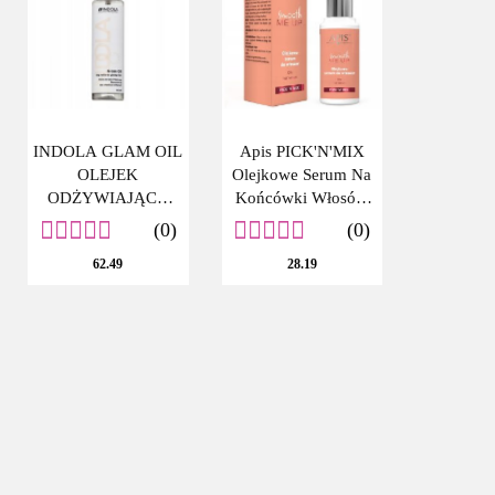
INDOLA GLAM OIL
Apis PICK'N'MIX
OLEJEK
Olejkowe Serum Na
ODŻYWIAJĄCY
Końcówki Włosów
DO WŁOSÓW
Wygładza Odżywia
(0)
(0)
100ML
30 ml
62.49
28.19