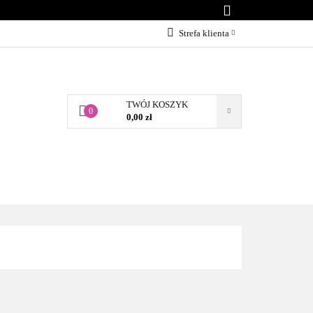
KONTAKT
Strefa klienta
Zaloguj się
Załóż konto
TWÓJ KOSZYK
Dodaj zgłoszenie
0
0,00 zł
Zgody cookies
BLOG
KONTAKT