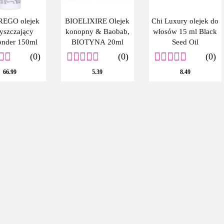
EGO olejek
BIOELIXIRE Olejek
Chi Luxury olejek do
yszczający
konopny & Baobab,
włosów 15 ml Black
onder 150ml
BIOTYNA 20ml
Seed Oil
(0)
(0)
(0)
66.99
5.39
8.49