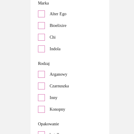
Indola
Marka
Alter Ego
Bioelixire
Chi
Indola
Rodzaj
Arganowy
Czarnuszka
Inny
Konopny
Mieszanka
Opakowanie