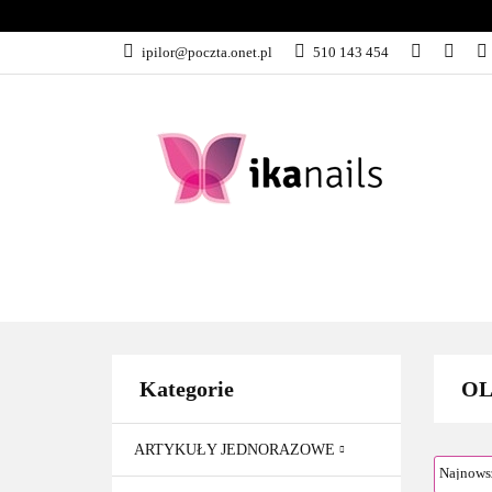
KATEGORIE
ipilor@poczta.onet.pl
510 143 454
KATEGORIE
PROMOCJE
Kategorie
OL
ARTYKUŁY JEDNORAZOWE