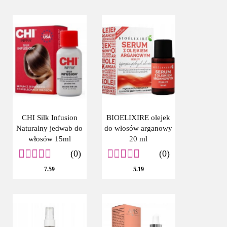
CHI Silk Infusion
BIOELIXIRE olejek
Naturalny jedwab do
do włosów arganowy
włosów 15ml
20 ml
(0)
(0)
7.59
5.19