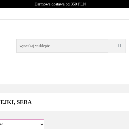
Darmowa dostawa od 350 PLN
PROMOCJE
NOWOŚCI
BESTSELLERY
BLOG
NOWOŚCI
BESTSELLERY
EJKI, SERA