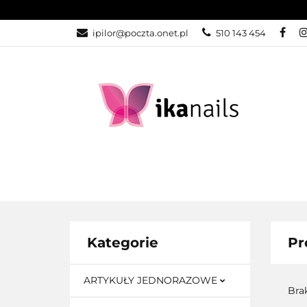
KATEGORIE
ipilor@poczta.onet.pl
510 143 454
KATEGORIE
PROMOCJE
Kategorie
Pr
ARTYKUŁY JEDNORAZOWE
Bra