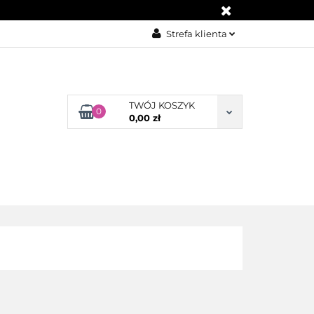
KONTAKT
Strefa klienta
Zaloguj się
Załóż konto
TWÓJ KOSZYK
Dodaj zgłoszenie
0
0,00 zł
Zgody cookies
BLOG
KONTAKT