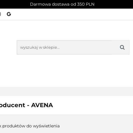
Darmowa dostawa od 350 PLN
PROMOCJE
NOWOŚCI
BESTSELLERY
BLOG
NOWOŚCI
BESTSELLERY
oducent - AVENA
k produktów do wyświetlenia