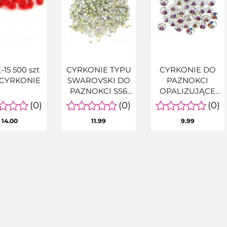
-15 500 szt
CYRKONIE TYPU
CYRKONIE DO
 CYRKONIE
SWAROVSKI DO
PAZNOKCI
PAZNOKCI SS6
OPALIZUJĄCE
AB 1440SZT
AB SS3 1440szt
(0)
(0)
(0)
14.00
11.99
9.99