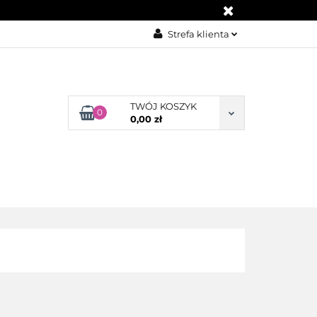
KONTAKT
Strefa klienta
Zaloguj się
Załóż konto
TWÓJ KOSZYK
Dodaj zgłoszenie
0
0,00 zł
Zgody cookies
BLOG
KONTAKT