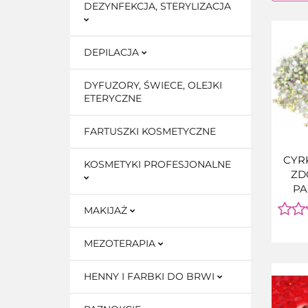
DEZYNFEKCJA, STERYLIZACJA
DEPILACJA
DYFUZORY, ŚWIECE, OLEJKI
ETERYCZNE
FARTUSZKI KOSMETYCZNE
CYR
KOSMETYKI PROFESJONALNE
ZD
PA
CRYS
MAKIJAŻ
OPA
MEZOTERAPIA
1
HENNY I FARBKI DO BRWI