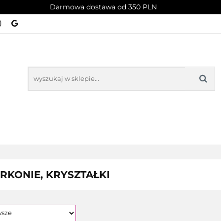
Darmowa dostawa od 350 PLN
PROMOCJE
NOWOŚCI
BESTSELLERY
BLOG
NOWOŚCI
BESTSELLERY
RKONIE, KRYSZTAŁKI