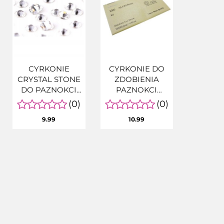
CYRKONIE
CYRKONIE DO
CRYSTAL STONE
ZDOBIENIA
DO PAZNOKCI
PAZNOKCI
SS5 1440SZT.
CRYSTAL STONE
(0)
(0)
SS4AB
9.99
10.99
OPALIZUJĄCE
1440 szt