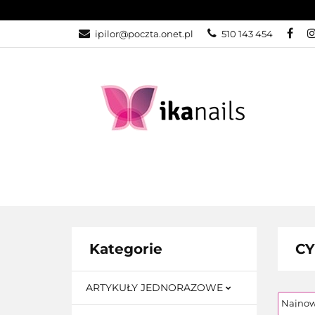
KATEGORIE
ipilor@poczta.onet.pl
510 143 454
KATEGORIE
PROMOCJE
Kategorie
CY
ARTYKUŁY JEDNORAZOWE