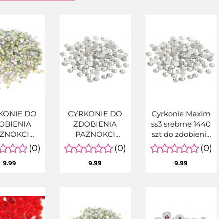
KONIE DO
CYRKONIE DO
Cyrkonie Maxim
OBIENIA
ZDOBIENIA
ss3 srebrne 1440
ZNOKCI
PAZNOKCI
szt do zdobienia
TAL STONE
SREBRNE ss4
paznokci
(0)
(0)
(0)
ss4 AB
1440szt
9.99
9.99
9.99
LIZUJĄCE
440 szt