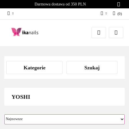
Darmowa dostawa od 350 PLN
(
0
)
Zaloguj się
Załóż konto
Dodaj zgłoszenie
Zgody cookies
Kategorie
Szukaj
YOSHI