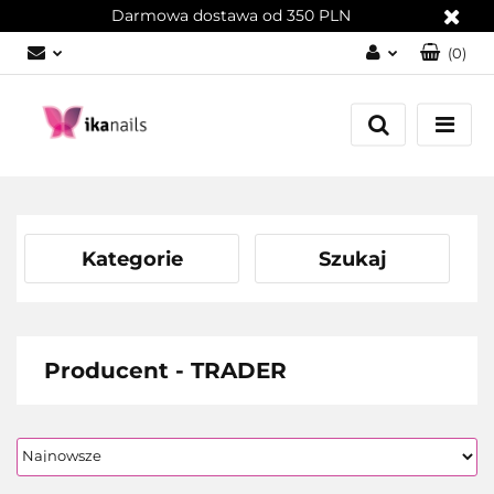
Darmowa dostawa od 350 PLN
(
0
)
Zaloguj się
Załóż konto
Dodaj zgłoszenie
Zgody cookies
Kategorie
Szukaj
Producent - TRADER