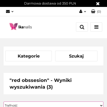
Darmowa dostawa od 350 PLN
(
0
)
Zaloguj się
Załóż konto
Dodaj zgłoszenie
Zgody cookies
Kategorie
Szukaj
"red obssesion" - Wyniki
wyszukiwania (3)