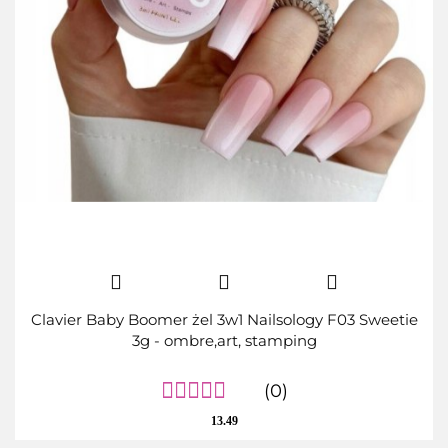
Clavier Baby Boomer żel 3w1 Nailsology F03 Sweetie
3g - ombre,art, stamping
(0)
13.49