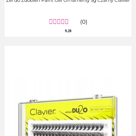
Żel do Zdobień Paint Gel Ornamenty 5g Czarny Clavier
(0)
9.20