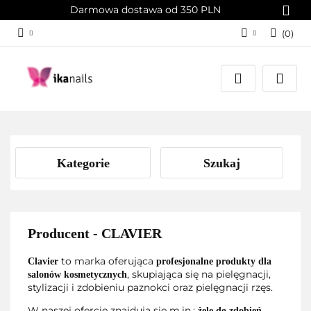
Darmowa dostawa od 350 PLN
(
0
)
Zaloguj się
Załóż konto
Dodaj zgłoszenie
Zgody cookies
Kategorie
Szukaj
Producent - CLAVIER
to marka oferująca
Clavier
profesjonalne produkty dla
, skupiająca się na pielęgnacji,
salonów kosmetycznych
stylizacji i zdobieniu paznokci oraz pielęgnacji rzęs.
W naszej ofercie znajdują się m.in.:
żele do zdobień,