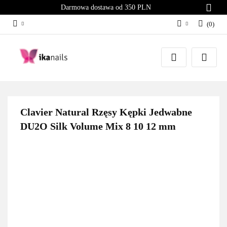
Darmowa dostawa od 350 PLN
(
0
)
Zaloguj się
Załóż konto
Dodaj zgłoszenie
Zgody cookies
Clavier Natural Rzęsy Kępki Jedwabne
DU2O Silk Volume Mix 8 10 12 mm