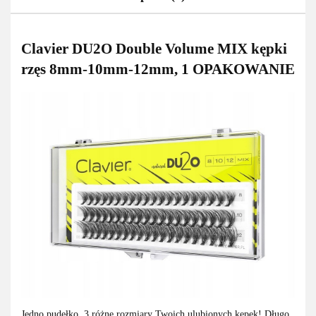
Clavier DU2O Double Volume MIX kępki
rzęs 8mm-10mm-12mm, 1 OPAKOWANIE
Jedno pudełko, 3 różne rozmiary Twoich ulubionych kępek! Długo