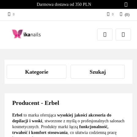
Darmowa dostawa od 350 PLN
(
0
)
Zaloguj się
Załóż konto
Dodaj zgłoszenie
Zgody cookies
Kategorie
Szukaj
Producent - Erbel
Erbel
to marka oferująca
wysokiej jakości akcesoria do
depilacji i woski
, stworzone z myślą o profesjonalnych salonach
kosmetycznych. Produkty marki łączą
funkcjonalność,
trwałość i komfort stosowania
, co ułatwia codzienną pracę