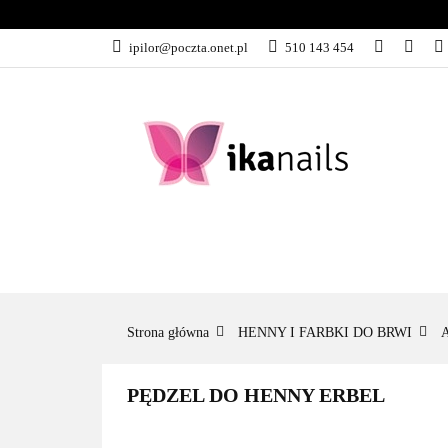
KATEGORIE
ipilor@poczta.onet.pl
510 143 454
KATEGORIE
PROMOCJE
Strona główna
HENNY I FARBKI DO BRWI
PĘDZEL DO HENNY ERBEL