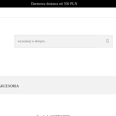
Darmowa dostawa od 350 PLN
PROMOCJE
NOWOŚCI
BESTSELLERY
BLOG
NOWOŚCI
BESTSELLERY
AKCESORIA