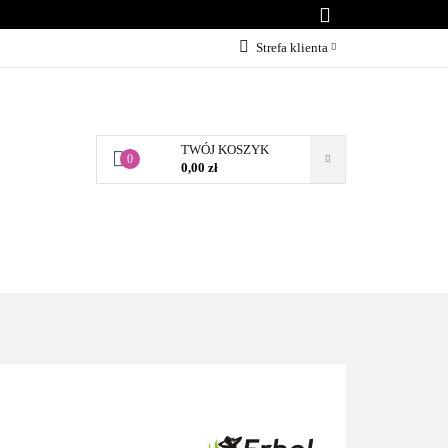
KONTAKT
Strefa klienta
Zaloguj się
Załóż konto
TWÓJ KOSZYK
Dodaj zgłoszenie
0
0,00 zł
Zgody cookies
BLOG
KONTAKT