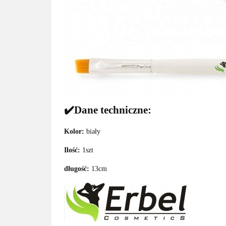
✔️Dane techniczne:
Kolor:
biały
Ilość:
1szt
długość:
13cm