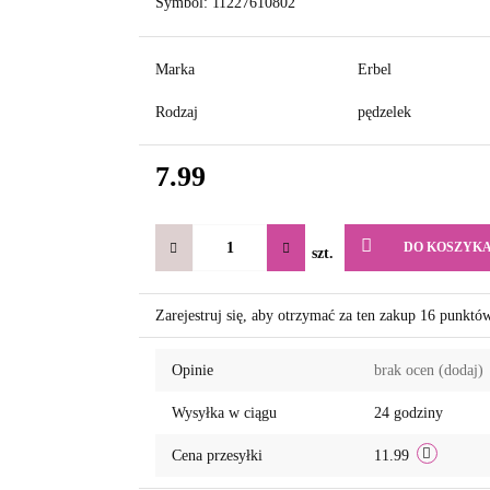
Symbol:
11227610802
Marka
Erbel
Rodzaj
pędzelek
7.99
DO KOSZYK
szt.
Zarejestruj się, aby otrzymać za ten zakup 16 punktó
Opinie
brak ocen
(dodaj)
Wysyłka w ciągu
24 godziny
Cena przesyłki
11.99