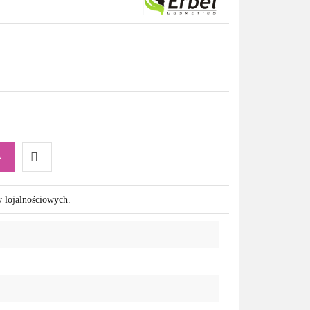
A
Do
w lojalnościowych.
przechowalni