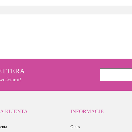
3M
LETTERA
owościami!
A KLIENTA
INFORMACJE
enta
O nas