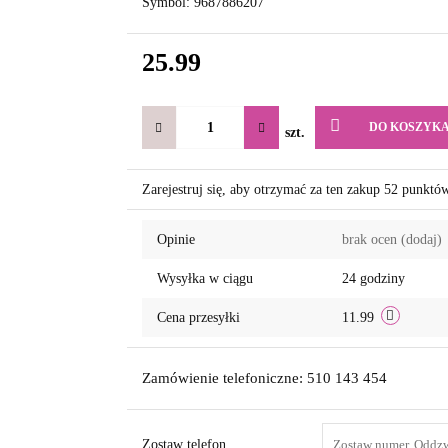
Symbol:
9687886207
25.99
DO KOSZYK
szt.
Zarejestruj się, aby otrzymać za ten zakup 52 punktó
Opinie
brak ocen
(dodaj)
Wysyłka w ciągu
24 godziny
Cena przesyłki
11.99
Zamówienie telefoniczne: 510 143 454
Zostaw telefon