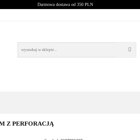
Darmowa dostawa od 350 PLN
PROMOCJE
NOWOŚCI
BESTSELLERY
BLOG
NOWOŚCI
BESTSELLERY
0M Z PERFORACJĄ