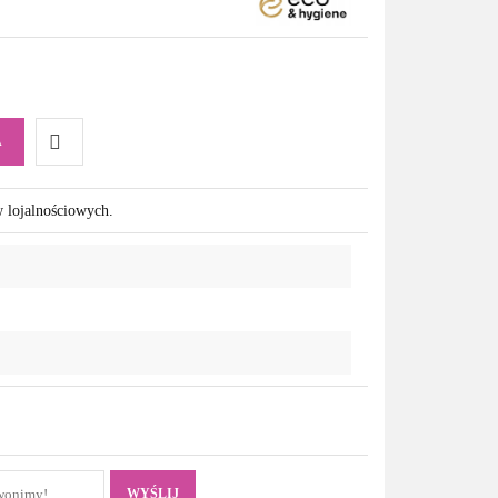
A
Do
w lojalnościowych.
przechowalni
WYŚLIJ