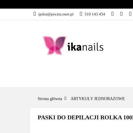
KATEGORIE
ipilor@poczta.onet.pl
510 143 454
KATEGORIE
PROMOCJE
Strona główna
ARTYKUŁY JEDNORAZOWE
PASKI DO DEPILACJI ROLKA 10