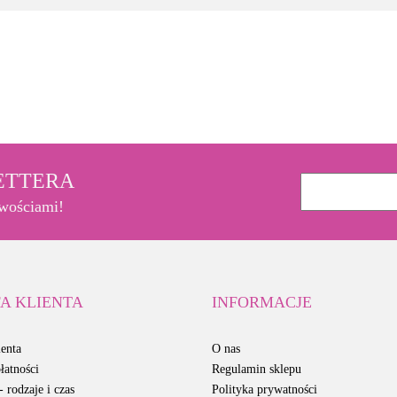
3M
LETTERA
owościami!
A KLIENTA
INFORMACJE
enta
O nas
łatności
Regulamin sklepu
 rodzaje i czas
Polityka prywatności