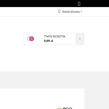
KONTAKT
Strefa klienta
Zaloguj się
Załóż konto
TWÓJ KOSZYK
Dodaj zgłoszenie
0
0,00 zł
Zgody cookies
BLOG
KONTAKT