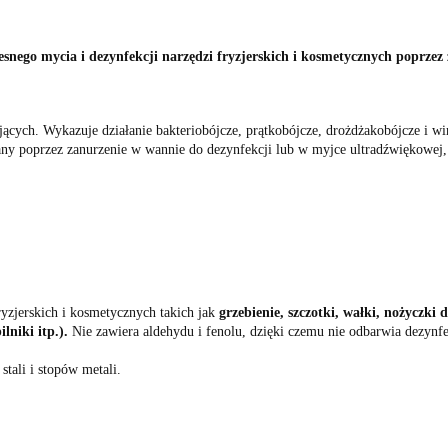
nego mycia i dezynfekcji narzędzi fryzjerskich i kosmetycznych poprzez 
cych. Wykazuje działanie bakteriobójcze, prątkobójcze, drożdżakobójcze i wi
wany poprzez zanurzenie w wannie do dezynfekcji lub w myjce ultradźwiękowej
ryzjerskich i kosmetycznych takich jak
grzebienie, szczotki, wałki, nożyczki
lniki itp.).
Nie zawiera aldehydu i fenolu, dzięki czemu nie odbarwia dezyn
 stali i stopów metali.