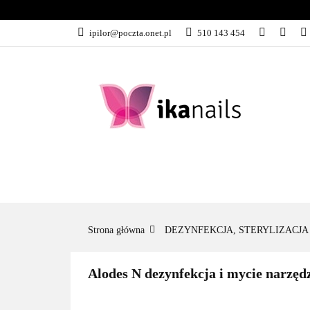
KATEGORIE
ipilor@poczta.onet.pl
510 143 454
KATEGORIE
PROMOCJE
Strona główna
DEZYNFEKCJA, STERYLIZACJA
Alodes N dezynfekcja i mycie narz