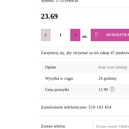
Symbol:
17533996638
23.69
DO KOSZYK
szt.
Zarejestruj się, aby otrzymać za ten zakup 47 punktó
Opinie
brak ocen
(dodaj)
Wysyłka w ciągu
24 godziny
Cena przesyłki
11.99
Zamówienie telefoniczne: 510 143 454
Zostaw telefon