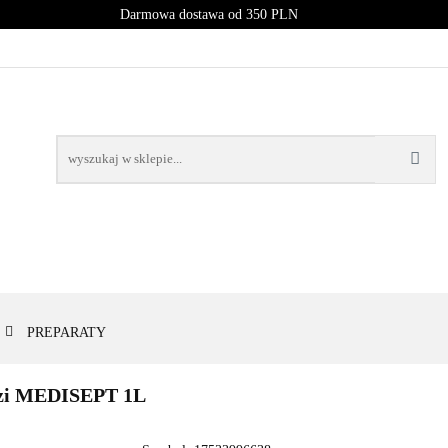
Darmowa dostawa od 350 PLN
PROMOCJE
NOWOŚCI
BESTSELLERY
BLOG
NOWOŚCI
BESTSELLERY
PREPARATY
ędzi MEDISEPT 1L