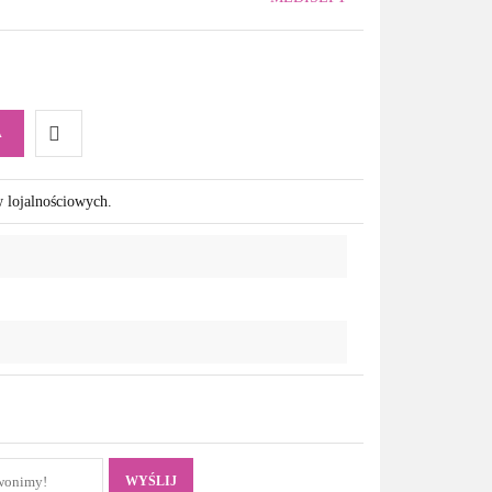
A
Do
w lojalnościowych.
przechowalni
WYŚLIJ