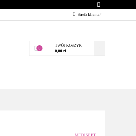
KONTAKT
Strefa klienta
Zaloguj się
Załóż konto
TWÓJ KOSZYK
Dodaj zgłoszenie
0
0,00 zł
Zgody cookies
BLOG
KONTAKT
MEDISEPT