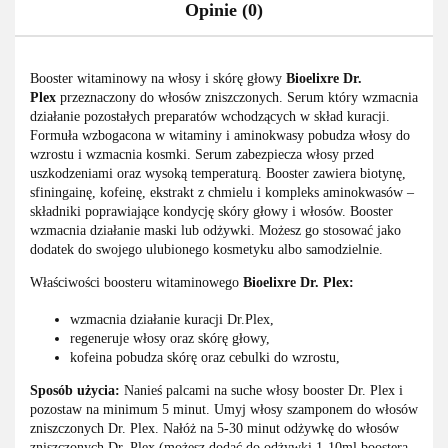
Opinie (0)
Booster witaminowy na włosy i skórę głowy
Bioelixre Dr.
Plex
przeznaczony do włosów zniszczonych. Serum który wzmacnia
działanie pozostałych preparatów wchodzących w skład kuracji.
Formuła wzbogacona w witaminy i aminokwasy pobudza włosy do
wzrostu i wzmacnia kosmki. Serum zabezpiecza włosy przed
uszkodzeniami oraz wysoką temperaturą. Booster zawiera biotynę,
sfiningainę, kofeinę, ekstrakt z chmielu i kompleks aminokwasów –
składniki poprawiające kondycję skóry głowy i włosów. Booster
wzmacnia działanie maski lub odżywki. Możesz go stosować jako
dodatek do swojego ulubionego kosmetyku albo samodzielnie.
Właściwości boosteru witaminowego
Bioelixre Dr. Plex:
wzmacnia działanie kuracji Dr.Plex,
regeneruje włosy oraz skórę głowy,
kofeina pobudza skórę oraz cebulki do wzrostu,
Sposób użycia:
Nanieś palcami na suche włosy booster Dr. Plex i
pozostaw na minimum 5 minut. Umyj włosy szamponem do włosów
zniszczonych Dr. Plex. Nałóż na 5-30 minut odżywkę do włosów
zniszczonych Dr. Plex (możesz dodać do odżywki 1-10ml boostera