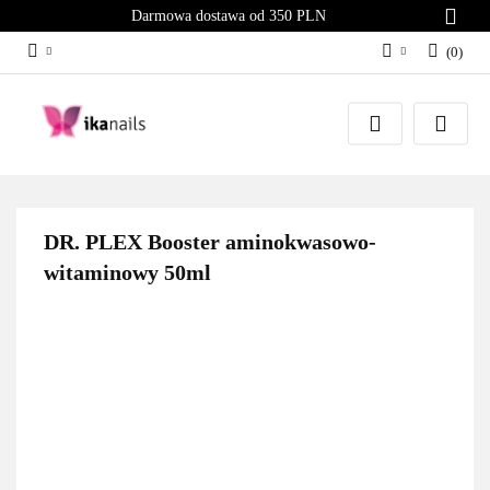
Darmowa dostawa od 350 PLN
(
0
)
Zaloguj się
Załóż konto
Dodaj zgłoszenie
Zgody cookies
DR. PLEX Booster aminokwasowo-
witaminowy 50ml