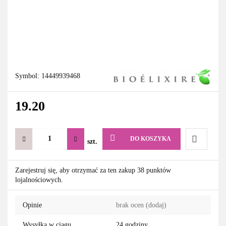
Symbol:
14449939468
19.20
DO KOSZYKA
szt.
Do
Zarejestruj się, aby otrzymać za ten zakup 38 punktów
lojalnościowych.
przechowa
Opinie
brak ocen
(dodaj)
Wysyłka w ciągu
24 godziny