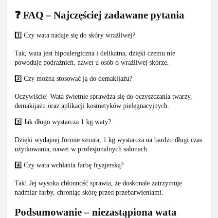
❓ FAQ – Najczęściej zadawane pytania
1️⃣ Czy wata nadaje się do skóry wrażliwej?
Tak, wata jest hipoalergiczna i delikatna, dzięki czemu nie
powoduje podrażnień, nawet u osób o wrażliwej skórze.
2️⃣ Czy można stosować ją do demakijażu?
Oczywiście! Wata świetnie sprawdza się do oczyszczania twarzy,
demakijażu oraz aplikacji kosmetyków pielęgnacyjnych.
3️⃣ Jak długo wystarcza 1 kg waty?
Dzięki wydajnej formie sznura, 1 kg wystarcza na bardzo długi czas
użytkowania, nawet w profesjonalnych salonach.
4️⃣ Czy wata wchłania farbę fryzjerską?
Tak! Jej wysoka chłonność sprawia, że doskonale zatrzymuje
nadmiar farby, chroniąc skórę przed przebarwieniami.
Podsumowanie – niezastąpiona wata