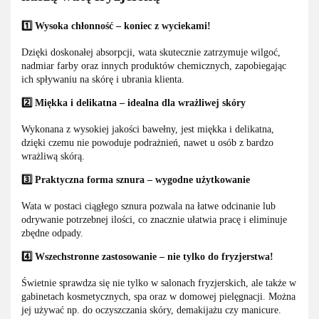
1️⃣ Wysoka chłonność – koniec z wyciekami!
Dzięki doskonałej absorpcji, wata skutecznie zatrzymuje wilgoć,
nadmiar farby oraz innych produktów chemicznych, zapobiegając
ich spływaniu na skórę i ubrania klienta.
2️⃣ Miękka i delikatna – idealna dla wrażliwej skóry
Wykonana z wysokiej jakości bawełny, jest miękka i delikatna,
dzięki czemu nie powoduje podrażnień, nawet u osób z bardzo
wrażliwą skórą.
3️⃣ Praktyczna forma sznura – wygodne użytkowanie
Wata w postaci ciągłego sznura pozwala na łatwe odcinanie lub
odrywanie potrzebnej ilości, co znacznie ułatwia pracę i eliminuje
zbędne odpady.
4️⃣ Wszechstronne zastosowanie – nie tylko do fryzjerstwa!
Świetnie sprawdza się nie tylko w salonach fryzjerskich, ale także w
gabinetach kosmetycznych, spa oraz w domowej pielęgnacji. Można
jej używać np. do oczyszczania skóry, demakijażu czy manicure.