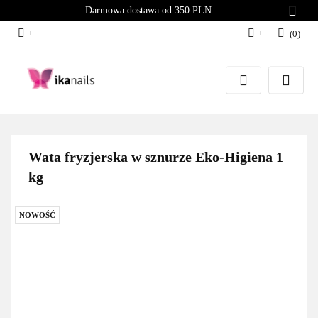
Darmowa dostawa od 350 PLN
(
0
)
Zaloguj się
Załóż konto
Dodaj zgłoszenie
Zgody cookies
Wata fryzjerska w sznurze Eko-Higiena 1
kg
NOWOŚĆ