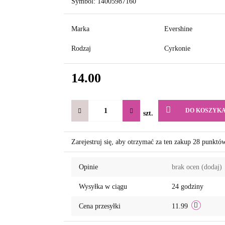
Symbol:
14005987160
Marka
Evershine
Rodzaj
Cyrkonie
14.00
DO KOSZYK
szt.
Zarejestruj się, aby otrzymać za ten zakup 28 punktó
Opinie
brak ocen
(dodaj)
Wysyłka w ciągu
24 godziny
Cena przesyłki
11.99