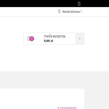
KONTAKT
Strefa klienta
Zaloguj się
Załóż konto
TWÓJ KOSZYK
Dodaj zgłoszenie
0
0,00 zł
Zgody cookies
BLOG
KONTAKT
EVERSHINE