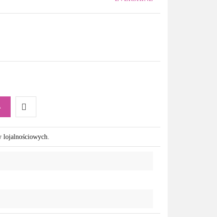
A
Do
w lojalnościowych.
przechowalni