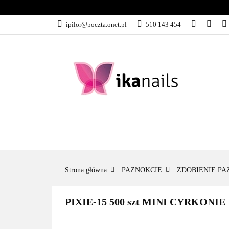
KATEGORIE
ipilor@poczta.onet.pl
510 143 454
KATEGORIE
PROMOCJE
Strona główna
PAZNOKCIE
ZDOBIENIE PA
PIXIE-15 500 szt MINI CYRKONIE