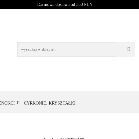
Darmowa dostawa od 350 PLN
PROMOCJE
NOWOŚCI
BESTSELLERY
BLOG
NOWOŚCI
BESTSELLERY
ZNOKCI
CYRKONIE, KRYSZTAŁKI