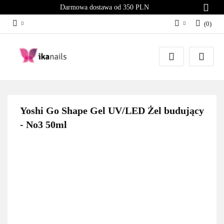
Darmowa dostawa od 350 PLN
(
0
)
Zaloguj się
Załóż konto
Dodaj zgłoszenie
Zgody cookies
Yoshi Go Shape Gel UV/LED Żel budujący
- No3 50ml