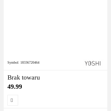
Symbol:
18336720464
Brak towaru
49.99
Do