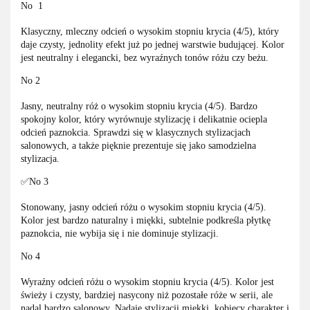
No 1
Klasyczny, mleczny odcień o wysokim stopniu krycia (4/5), który
daje czysty, jednolity efekt już po jednej warstwie budującej. Kolor
jest neutralny i elegancki, bez wyraźnych tonów różu czy beżu.
No 2
Jasny, neutralny róż o wysokim stopniu krycia (4/5). Bardzo
spokojny kolor, który wyrównuje stylizację i delikatnie ociepla
odcień paznokcia. Sprawdzi się w klasycznych stylizacjach
salonowych, a także pięknie prezentuje się jako samodzielna
stylizacja.
✅No 3
Stonowany, jasny odcień różu o wysokim stopniu krycia (4/5).
Kolor jest bardzo naturalny i miękki, subtelnie podkreśla płytkę
paznokcia, nie wybija się i nie dominuje stylizacji.
No 4
Wyraźny odcień różu o wysokim stopniu krycia (4/5). Kolor jest
świeży i czysty, bardziej nasycony niż pozostałe róże w serii, ale
nadal bardzo salonowy. Nadaje stylizacji miękki, kobiecy charakter i