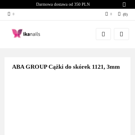
Darmowa dostawa od 350 PLN
(
0
)
Zaloguj się
Załóż konto
Dodaj zgłoszenie
Zgody cookies
ABA GROUP Cążki do skórek 1121, 3mm