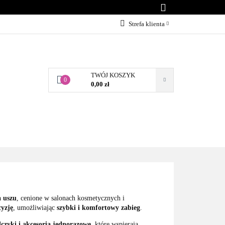
KONTAKT
Strefa klienta
Zaloguj się
Załóż konto
TWÓJ KOSZYK
Dodaj zgłoszenie
0
0,00 zł
Zgody cookies
BLOG
KONTAKT
a uszu
, cenione w salonach kosmetycznych i
cyzję
, umożliwiając
szybki i komfortowy zabieg
.
czyki i akcesoria jednorazowe
, które wspierają