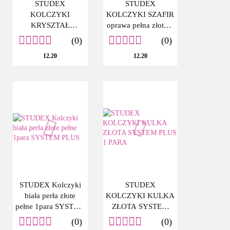
STUDEX
STUDEX
KOLCZYKI
KOLCZYKI SZAFIR
KRYSZTAŁ
oprawa pełna złota 1
GÓRSKI ZŁOTE
para SYSTEM PLUS
(0)
(0)
PEŁNA 1PARA
12.20
12.20
SYSTEM PLUS
STUDEX Kolczyki
STUDEX
biała perła złote
KOLCZYKI KULKA
pełne 1para SYSTEM
ZŁOTA SYSTEM
PLUS
PLUS 1 PARA
(0)
(0)