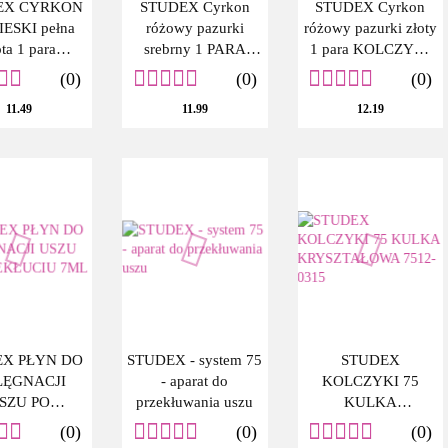
EX CYRKON
STUDEX Cyrkon
STUDEX Cyrkon
IESKI pełna
różowy pazurki
różowy pazurki złoty
ota 1 para
srebrny 1 PARA
1 para KOLCZYKI
ZYK SYSTEM
KOLCZYKÓW
SYSTEM PLUS
(0)
(0)
(0)
PLUS
SYSTEM PLUS
11.49
11.99
12.19
EX PŁYN DO
STUDEX - system 75
STUDEX
LĘGNACJI
- aparat do
KOLCZYKI 75
SZU PO
przekłuwania uszu
KULKA
KŁUCIU 7ML
KRYSZTAŁOWA
(0)
(0)
(0)
7512-0315