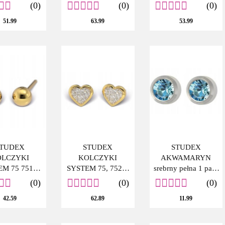
0207, 1 PARA
3565 1 PARA
1PARA
(0)
(0)
(0)
51.99
63.99
53.99
TUDEX
STUDEX
STUDEX
LCZYKI
KOLCZYKI
AKWAMARYN
M 75 7511-
SYSTEM 75, 7523-
srebrny pełna 1 para
00 KULKA
3564, 1 para
KOLCZYKI
(0)
(0)
(0)
ZŁOTA
SYSTEM PLUS
42.59
62.89
11.99