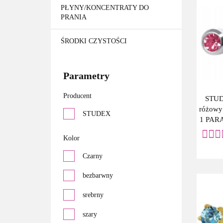
PŁYNY/KONCENTRATY DO
PRANIA
ŚRODKI CZYSTOŚCI
Parametry
Producent
STUD
różowy 
STUDEX
1 PAR
SYS
Kolor
Czarny
bezbarwny
srebrny
szary