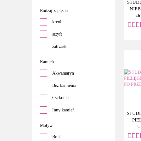
STUD
NIEB
Rodzaj zapięcia
zł
kreol
KOLC
sztyft
zatrzask
Kamień
Akwamaryn
Bez kamienia
Cyrkonia
Inny kamień
STUD
PIE
Kryształ
Motyw
U
PRZE
Kryształ górski
Brak