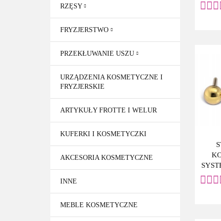
7512-
RZĘSY
FRYZJERSTWO
PRZEKŁUWANIE USZU
URZĄDZENIA KOSMETYCZNE I
FRYZJERSKIE
ARTYKUŁY FROTTE I WELUR
KUFERKI I KOSMETYCZKI
S
KO
AKCESORIA KOSMETYCZNE
SYSTE
03
INNE
MEBLE KOSMETYCZNE