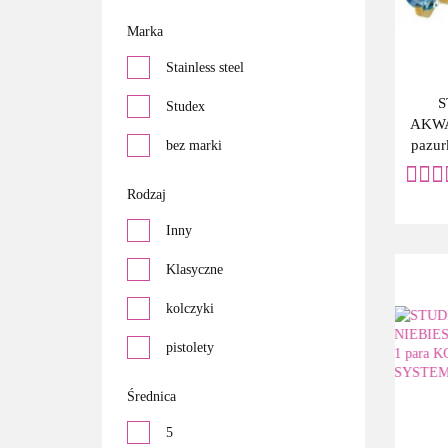
czerwony
Marka
różowy
Stainless steel
złoty
S
Studex
AKW
biały
pazur
bez marki
para
wielokolorowy
SYS
Rodzaj
niebieski
Inny
zielony
Klasyczne
kolczyki
pistolety
Średnica
5