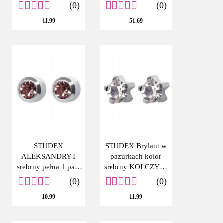
złoty AMETYST (1
(0)
(0)
para)
11.99
51.69
STUDEX
STUDEX Brylant w
ALEKSANDRYT
pazurkach kolor
srebrny pełna 1 para
srebrny KOLCZYKI
KOLCZYKI
SYSTEM PLUS
(0)
(0)
SYSTEM PLUS
10.99
11.99