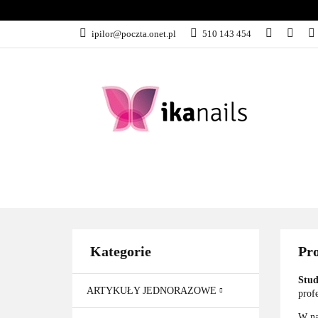
KATEGORIE
ipilor@poczta.onet.pl
510 143 454
KATEGORIE
PROMOCJE
Kategorie
Pr
Stud
ARTYKUŁY JEDNORAZOWE
prof
W na