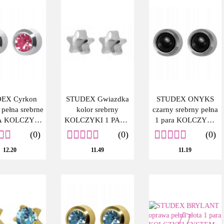
EX Cyrkon
STUDEX Gwiazdka
STUDEX ONYKS
pełna srebrne
kolor srebrny
czarny srebrny pełna
A KOLCZYKI
KOLCZYKI 1 PARA
1 para KOLCZYKI
TEM PLUS
SYSTEM PLUS
SYSTEM PLUS
(0)
(0)
(0)
12.20
11.49
11.19