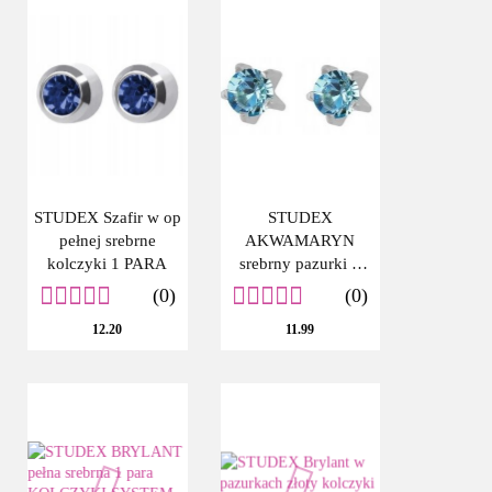
STUDEX Szafir w op
STUDEX
pełnej srebrne
AKWAMARYN
kolczyki 1 PARA
srebrny pazurki 1
para KOLCZYKI
(0)
(0)
SYSTEM PLUS
12.20
11.99