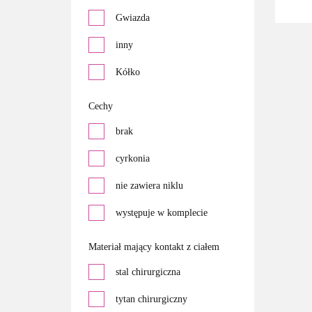
Perła
Gwiazda
Rubin
inny
Szafir
Kółko
Szafir
kula
Cechy
Szmaragd
Kwiatek
brak
inny
serce
cyrkonia
nie zawiera niklu
występuje w komplecie
Materiał mający kontakt z ciałem
stal chirurgiczna
tytan chirurgiczny