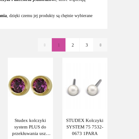
ania
, dzięki czemu jej produkty są chętnie wybierane
1
2
3
Studex kolczyki
STUDEX Kolczyki
system PLUS do
SYSTEM 75 7532-
przekłuwania uszu
0673 1PARA