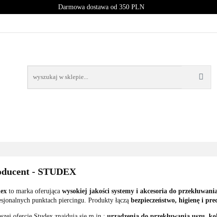
Darmowa dostawa od 350 PLN
PROMOCJE
NOWOŚCI
BESTSELLERY
BLOG
NOWOŚCI
BESTSELLERY
oducent - STUDEX
ex
to marka oferująca
wysokiej jakości systemy i akcesoria do przekłuwani
esjonalnych punktach piercingu. Produkty łączą
bezpieczeństwo, higienę i pre
szej ofercie Studex znajdują się m.in.:
urządzenia do przekłuwania uszu, kol