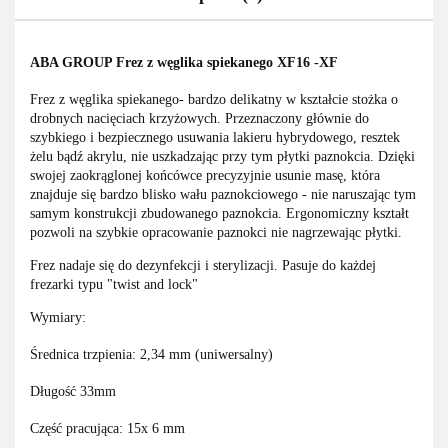
ABA GROUP Frez z węglika spiekanego XF16 -XF
Frez z węglika spiekanego- bardzo delikatny w kształcie stożka o
drobnych nacięciach krzyżowych. Przeznaczony głównie do
szybkiego i bezpiecznego usuwania lakieru hybrydowego, resztek
żelu bądź akrylu, nie uszkadzając przy tym płytki paznokcia. Dzięki
swojej zaokrąglonej końcówce precyzyjnie usunie masę, która
znajduje się bardzo blisko wału paznokciowego - nie naruszając tym
samym konstrukcji zbudowanego paznokcia. Ergonomiczny kształt
pozwoli na szybkie opracowanie paznokci nie nagrzewając płytki.
Frez nadaje się do dezynfekcji i sterylizacji. Pasuje do każdej
frezarki typu "twist and lock"
Wymiary:
Średnica trzpienia: 2,34 mm (uniwersalny)
Długość 33mm
Część pracująca: 15x 6 mm