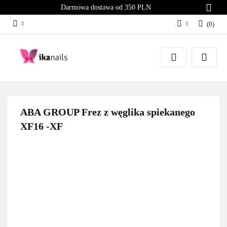
Darmowa dostawa od 350 PLN
(
0
)
Zaloguj się
Załóż konto
Dodaj zgłoszenie
Zgody cookies
ABA GROUP Frez z węglika spiekanego
XF16 -XF