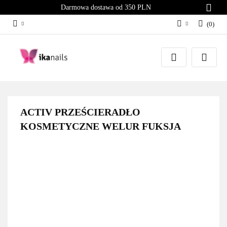
Darmowa dostawa od 350 PLN
(
0
)
Zaloguj się
Załóż konto
Dodaj zgłoszenie
Zgody cookies
ACTIV PRZEŚCIERADŁO
KOSMETYCZNE WELUR FUKSJA