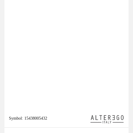
Symbol:
15438005432