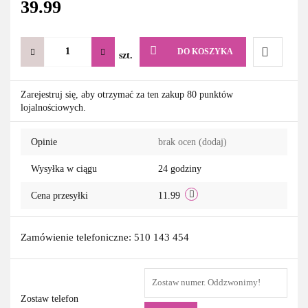
39.99
DO KOSZYKA
szt.
Do
Zarejestruj się, aby otrzymać za ten zakup 80 punktów
lojalnościowych.
przechowa
Opinie
brak ocen
(dodaj)
Wysyłka w ciągu
24 godziny
Cena przesyłki
11.99
Zamówienie telefoniczne: 510 143 454
Zostaw telefon