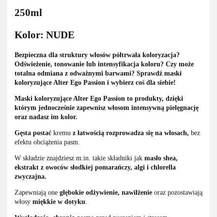
250ml
Kolor: NUDE
Bezpieczna dla struktury włosów półtrwała koloryzacja?
Odświeżenie, tonowanie lub intensyfikacja koloru? Czy może
totalna odmiana z odważnymi barwami? Sprawdź maski
koloryzujące Alter Ego Passion i wybierz coś dla siebie!
Maski koloryzujące Alter Ego Passion to produkty, dzięki
którym jednocześnie zapewnisz włosom intensywną pielęgnację
oraz nadasz im kolor.
Gęsta postać
kremu
z łatwością rozprowadza się na włosach,
bez
efektu obciążenia pasm.
W składzie znajdziesz m.in. takie składniki jak
masło shea,
ekstrakt z owoców słodkiej pomarańczy, algi i chlorella
zwyczajna.
Zapewniają one
głębokie odżywienie, nawilżenie
oraz pozostawiają
włosy
miękkie w dotyku
.