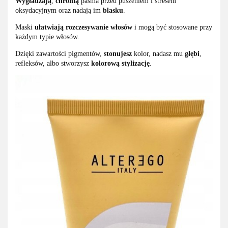
Wygładzają
,
chronią
pasma przed puszeniem i stresem
oksydacyjnym oraz nadają im
blasku
.
Maski
ułatwiają rozczesywanie włosów
i mogą być stosowane przy
każdym typie włosów.
Dzięki zawartości pigmentów,
stonujesz
kolor, nadasz mu
głębi
,
refleksów, albo stworzysz
kolorową stylizację
.