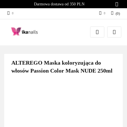
Darmowa dostawa od 350 PLN
(
0
)
Zaloguj się
Załóż konto
Dodaj zgłoszenie
Zgody cookies
ALTEREGO Maska koloryzująca do
włosów Passion Color Mask NUDE 250ml