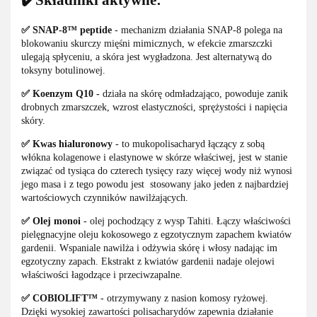
✔️Składniki aktywne:
✅
SNAP-8™ peptide
- mechanizm działania SNAP-8 polega na
blokowaniu skurczy mięśni mimicznych, w efekcie zmarszczki
ulegają spłyceniu, a skóra jest wygładzona. Jest alternatywą do
toksyny botulinowej.
✅
Koenzym Q10 -
działa na skórę odmładzająco, powoduje zanik
drobnych zmarszczek, wzrost elastyczności, sprężystości i napięcia
skóry.
✅
Kwas hialuronowy
- to mukopolisacharyd łączący z sobą
włókna kolagenowe i elastynowe w skórze właściwej, jest w stanie
związać od tysiąca do czterech tysięcy razy więcej wody niż wynosi
jego masa i z tego powodu jest stosowany jako jeden z najbardziej
wartościowych czynników nawilżających.
✅
Olej monoi
- olej pochodzący z wysp Tahiti. Łączy właściwości
pielęgnacyjne oleju kokosowego z egzotycznym zapachem kwiatów
gardenii. Wspaniale nawilża i odżywia skórę i włosy nadając im
egzotyczny zapach. Ekstrakt z kwiatów gardenii nadaje olejowi
właściwości łagodzące i przeciwzapalne.
✅
COBIOLIFT™
- otrzymywany z nasion komosy ryżowej.
Dzięki wysokiej zawartości polisacharydów zapewnia działanie