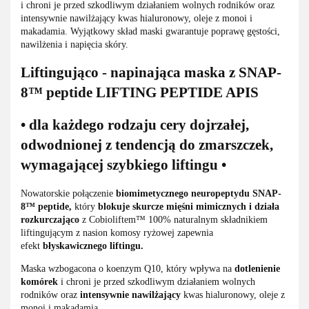
i chroni je przed szkodliwym działaniem wolnych rodników oraz
intensywnie nawilżający kwas hialuronowy, oleje z monoi i
makadamia. Wyjątkowy skład maski gwarantuje poprawę gęstości,
nawilżenia i napięcia skóry.
Liftingująco - napinająca maska z SNAP-
8™ peptide LIFTING PEPTIDE APIS
• dla każdego rodzaju cery dojrzałej,
odwodnionej z tendencją do zmarszczek,
wymagającej szybkiego liftingu •
Nowatorskie połączenie
biomimetycznego neuropeptydu SNAP-
8™ peptide,
który
blokuje skurcze mięśni mimicznych i działa
rozkurczająco
z Cobioliftem™ 100% naturalnym składnikiem
liftingującym z nasion komosy ryżowej zapewnia
efekt
błyskawicznego liftingu.
Maska wzbogacona o koenzym Q10, który wpływa na
dotlenienie
komórek
i chroni je przed szkodliwym działaniem wolnych
rodników oraz
intensywnie nawilżający
kwas hialuronowy, oleje z
monoi i makadamia.