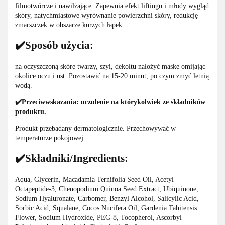
filmotwórcze i nawilżające. Zapewnia efekt liftingu i młody wygląd
skóry, natychmiastowe wyrównanie powierzchni skóry, redukcję
zmarszczek w obszarze kurzych łapek.
✔️Sposób użycia:
na oczyszczoną skórę twarzy, szyi, dekoltu nałożyć maskę omijając
okolice oczu i ust. Pozostawić na 15-20 minut, po czym zmyć letnią
wodą.
✔️Przeciwwskazania: uczulenie na którykolwiek ze składników
produktu.
Produkt przebadany dermatologicznie. Przechowywać w
temperaturze pokojowej.
✔️Składniki/Ingredients:
Aqua, Glycerin, Macadamia Ternifolia Seed Oil, Acetyl
Octapeptide-3, Chenopodium Quinoa Seed Extract, Ubiquinone,
Sodium Hyaluronate, Carbomer, Benzyl Alcohol, Salicylic Acid,
Sorbic Acid, Squalane, Cocos Nucifera Oil, Gardenia Tahitensis
Flower, Sodium Hydroxide, PEG-8, Tocopherol, Ascorbyl