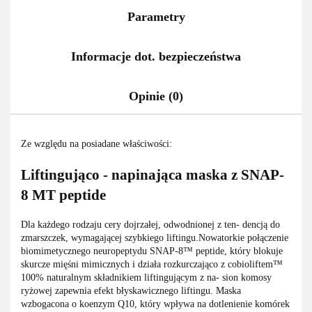
Parametry
Informacje dot. bezpieczeństwa
Opinie (0)
Ze względu na posiadane właściwości:
Liftingująco - napinająca maska z SNAP-
8 MT peptide
Dla każdego rodzaju cery dojrzałej, odwodnionej z ten- dencją do
zmarszczek, wymagającej szybkiego liftingu.Nowatorkie połączenie
biomimetycznego neuropeptydu SNAP-8™ peptide, który blokuje
skurcze mięśni mimicznych i działa rozkurczająco z cobioliftem™
100% naturalnym składnikiem liftingującym z na- sion komosy
ryżowej zapewnia efekt błyskawicznego liftingu. Maska
wzbogacona o koenzym Q10, który wpływa na dotlenienie komórek