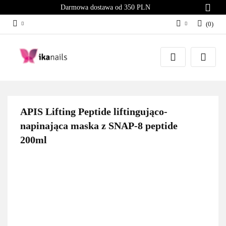
Darmowa dostawa od 350 PLN
(
0
)
Zaloguj się
Załóż konto
Dodaj zgłoszenie
Zgody cookies
APIS Lifting Peptide liftingująco-
napinająca maska z SNAP-8 peptide
200ml