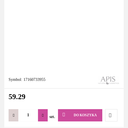
Symbol:
17160733955
59.29
DO KOSZYKA
szt.
Do