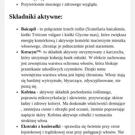
Przywrócenie mocnego i zdrowego wyglądu.
Składniki aktywne:
Baicapil
- to połączenie trzech roślin (Scutellaria baicalensis,
kiełki Triticum vulgare i kiełki Glycine max), które zwiększa
energię komórkową i aktywuje komórki macierzyste mieszka
włosowego, chroniąc je jednocześnie przed starzeniem.
Keracyn™-
to składnik aktywny otrzymywany z karczocha,
który utrzymuje kohezję łusek osłonki. W efekcie zachowana
jest zewnętrzna warstwa ochronna włosów, która blokuje
przenikanie szkodliwych czynników. Dzięki temu
wewnętrzna warstwa włosa jest lepiej chroniona. Włosy stają
się bardziej wytrzymałe, błyszczące, zdyscyplinowane, nie
puszą się.
Kofeina
- aktywny składnik pochodzenia roślinnego,
poprawia mikrocyrkulację i ukrwienie, przywracając skórze
ładny i zdrowy koloryt. Ma doskonałe właściwości drenujące
, zmniejsza cienie i obrzęki pod oczami, istotnie poprawiając
napięcie skóry. Kofeina aktywuje cebulki i wzmacnia
strukturę włosa.
Ekstrakt z kozieradki
- sprawdza się świetnie przy cerze
łojotokowej i trądzikowej oraz przy pielęgnacji włosów. Nie