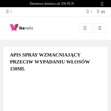
Darmowa dostawa od 350 PLN
(
0
)
Zaloguj się
Załóż konto
Dodaj zgłoszenie
Zgody cookies
APIS SPRAY WZMACNIAJĄCY
PRZECIW WYPADANIU WŁOSÓW
150ML