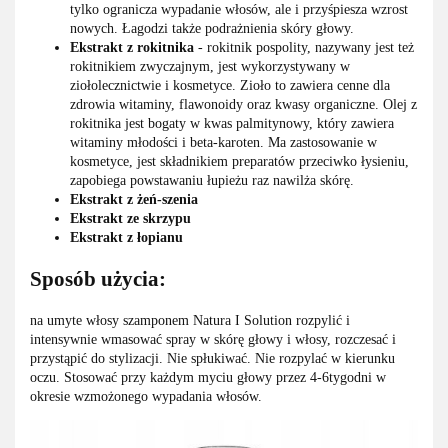
tylko ogranicza wypadanie włosów, ale i przyśpiesza wzrost
nowych. Łagodzi także podrażnienia skóry głowy.
Ekstrakt z rokitnika
- rokitnik pospolity, nazywany jest też
rokitnikiem zwyczajnym, jest wykorzystywany w
ziołolecznictwie i kosmetyce. Zioło to zawiera cenne dla
zdrowia witaminy, flawonoidy oraz kwasy organiczne. Olej z
rokitnika jest bogaty w kwas palmitynowy, który zawiera
witaminy młodości i beta-karoten. Ma zastosowanie w
kosmetyce, jest składnikiem preparatów przeciwko łysieniu,
zapobiega powstawaniu łupieżu raz nawilża skórę.
Ekstrakt z żeń-szenia
Ekstrakt ze skrzypu
Ekstrakt z łopianu
Sposób użycia:
na umyte włosy szamponem Natura I Solution rozpylić i
intensywnie wmasować spray w skórę głowy i włosy, rozczesać i
przystąpić do stylizacji. Nie spłukiwać. Nie rozpylać w kierunku
oczu. Stosować przy każdym myciu głowy przez 4-6tygodni w
okresie wzmożonego wypadania włosów.