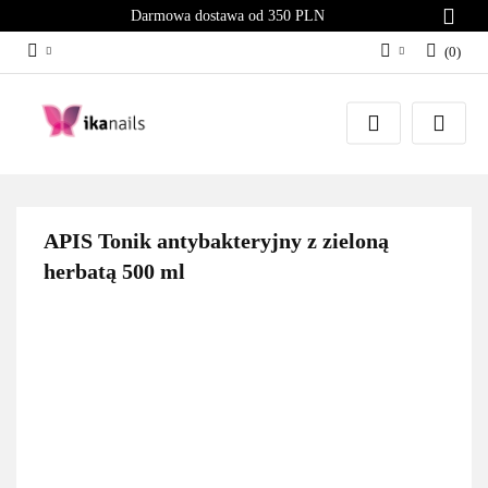
Darmowa dostawa od 350 PLN
(
0
)
Zaloguj się
Załóż konto
Dodaj zgłoszenie
Zgody cookies
APIS Tonik antybakteryjny z zieloną
herbatą 500 ml