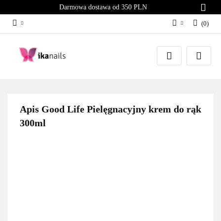
Darmowa dostawa od 350 PLN
(
0
)
Zaloguj się
Załóż konto
Dodaj zgłoszenie
Zgody cookies
Apis Good Life Pielęgnacyjny krem do rąk
300ml