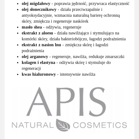
olej migdałowy
- poprawia jędrność, przywraca elastyczność
olej słonecznikowy
- działa przeciwzapalnie i
antyoksydacyjnie, wzmacnia naturalną barierę ochronną
skóry, zmiękcza i regeneruje naskórek
masło shea
- odżywia, regeneruje
ekstrakt z aloesu
- działa nawilżająco i stymulująco na
komórki skóry, działa bakteriobójczo, łagodzi podrażnienia
ekstrakt z nasion lnu
- zmiękcza skórę i łagodzi
podrażnienia
olej arganowy
- regeneruje, nawilża, redukuje zmarszczki
kolagen i elastyna
- odżywia skórę i stymuluje do
regeneracji
kwas hialuronowy
- intensywnie nawilża