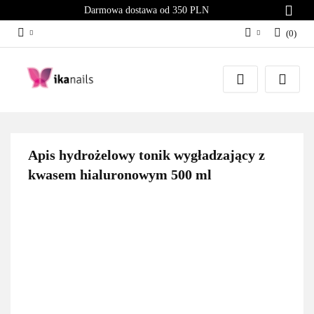
Darmowa dostawa od 350 PLN
(
0
)
Zaloguj się
Załóż konto
Dodaj zgłoszenie
Zgody cookies
Apis hydrożelowy tonik wygładzający z
kwasem hialuronowym 500 ml