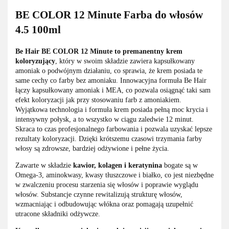
BE COLOR 12 Minute Farba do włosów
4.5 100ml
Be Hair BE COLOR 12 Minute to premanentny krem
koloryzujący
, który w swoim składzie zawiera kapsułkowany
amoniak o podwójnym działaniu, co sprawia, że krem posiada te
same cechy co farby bez amoniaku. Innowacyjna formuła Be Hair
łączy kapsułkowany amoniak i MEA, co pozwala osiągnąć taki sam
efekt koloryzacji jak przy stosowaniu farb z amoniakiem.
Wyjątkowa technologia i formuła krem posiada pełną moc krycia i
intensywny połysk, a to wszystko w ciągu zaledwie 12 minut.
Skraca to czas profesjonalnego farbowania i pozwala uzyskać lepsze
rezultaty koloryzacji. Dzięki krótszemu czasowi trzymania farby
włosy są zdrowsze, bardziej odżywione i pełne życia.
Zawarte w składzie
kawior, kolagen i keratynina
bogate są w
Omega-3, aminokwasy, kwasy tłuszczowe i białko, co jest niezbędne
w zwalczeniu procesu starzenia się włosów i poprawie wyglądu
włosów. Substancje czynne rewitalizują strukturę włosów,
wzmacniając i odbudowując włókna oraz pomagają uzupełnić
utracone składniki odżywcze.