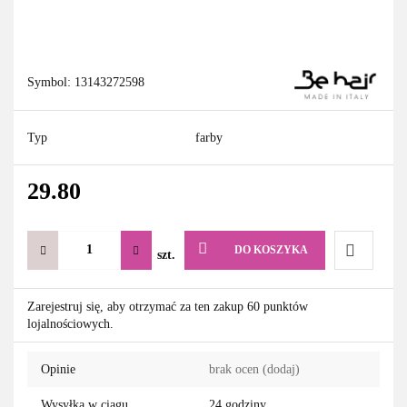
Symbol:
13143272598
Typ
farby
29.80
DO KOSZYKA
szt.
Do
Zarejestruj się, aby otrzymać za ten zakup 60 punktów
lojalnościowych.
przechowa
Opinie
brak ocen
(dodaj)
Wysyłka w ciągu
24 godziny