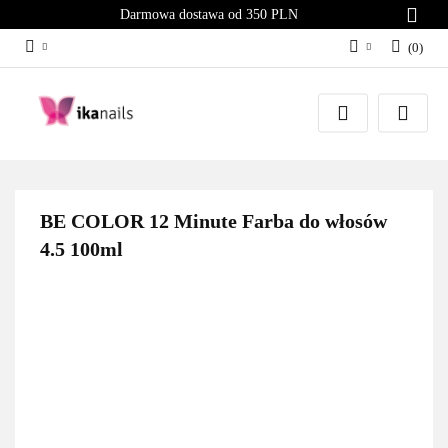
Darmowa dostawa od 350 PLN
(
0
)
Zaloguj się
Załóż konto
Dodaj zgłoszenie
Zgody cookies
BE COLOR 12 Minute Farba do włosów
4.5 100ml