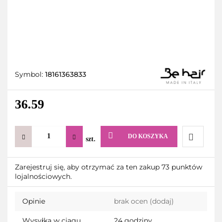
Symbol:
18161363833
36.59
DO KOSZYKA
szt.
Do
Zarejestruj się, aby otrzymać za ten zakup 73 punktów
lojalnościowych.
przechow
Opinie
brak ocen
(dodaj)
Wysyłka w ciągu
24 godziny