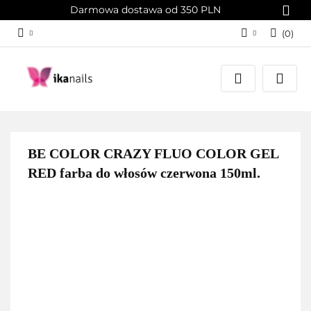
Darmowa dostawa od 350 PLN
(
0
)
Zaloguj się
Załóż konto
Dodaj zgłoszenie
Zgody cookies
BE COLOR CRAZY FLUO COLOR GEL
RED farba do włosów czerwona 150ml.