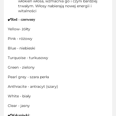
włókien włosa, wzmacnia go i czyni bardziej
trwałym. Włosy nabierają nowej energii i
witalności
✔️Red - czerwony
Yellow- żółty
Pink - różowy
Blue - niebieski
Turquoise - turkusowy
Green - zielony
Pearl grey - szara perła
Anthracite - antracyt (szary)
White - biały
Clear - jasny
✔️Wskazówki: