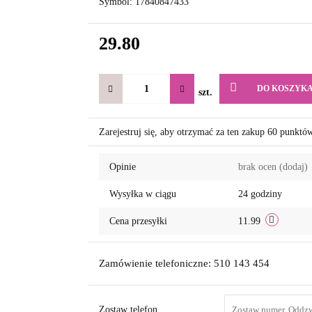
Symbol:
17840847433
29.80
DO KOSZYK
szt.
Zarejestruj się, aby otrzymać za ten zakup 60 punktó
Opinie
brak ocen
(dodaj)
Wysyłka w ciągu
24 godziny
Cena przesyłki
11.99
Zamówienie telefoniczne: 510 143 454
Zostaw telefon