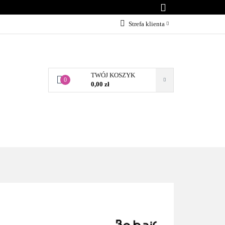
KONTAKT
Strefa klienta
Zaloguj się
Załóż konto
TWÓJ KOSZYK
Dodaj zgłoszenie
0
0,00 zł
Zgody cookies
BLOG
KONTAKT