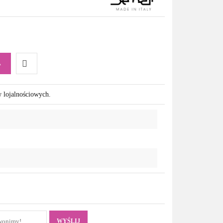
A
Do
w lojalnościowych.
przechowalni
WYŚLIJ