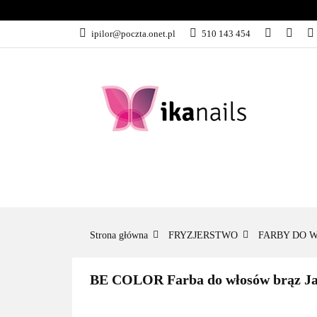
KATEGORIE
ipilor@poczta.onet.pl
510 143 454
KATEGORIE
PROMOCJE
Strona główna
FRYZJERSTWO
FARBY DO 
BE COLOR Farba do włosów brąz Jas