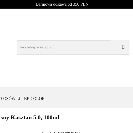
Darmowa dostawa od 350 PLN
PROMOCJE
NOWOŚCI
BESTSELLERY
BLOG
NOWOŚCI
BESTSELLERY
WŁOSÓW
BE COLOR
ny Kasztan 5.0, 100ml