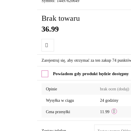
Symbol:
14497620649
Brak towaru
36.99
Do
Zarejestruj się, aby otrzymać za ten zakup 74 punktó
przechowalni
Powiadom gdy produkt będzie dostępny
Opinie
brak ocen
(dodaj)
Wysyłka w ciągu
24 godziny
Cena przesyłki
11.99
Zostaw telefon