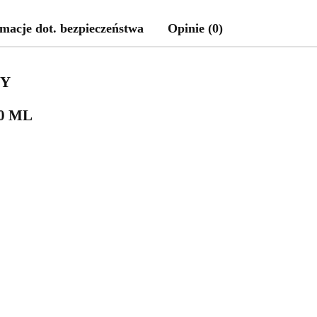
macje dot. bezpieczeństwa
Opinie (0)
WY
0 ML