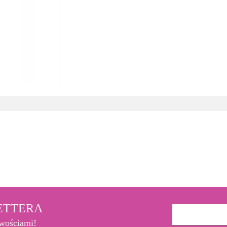
3M
LETTERA
owościami!