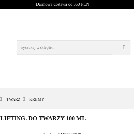
Darmowa dostawa od 350 PLN
PROMOCJE
NOWOŚCI
BESTSELLERY
BLOG
NOWOŚCI
BESTSELLERY
TWARZ
KREMY
IFTING. DO TWARZY 100 ML