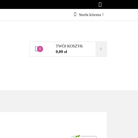
KONTAKT
Strefa klienta
Zaloguj się
Załóż konto
TWÓJ KOSZYK
Dodaj zgłoszenie
0
0,00 zł
Zgody cookies
BLOG
KONTAKT