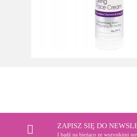
ZAPISZ SIĘ DO NEWS
I bądź na bieżąco ze wszystkimi n