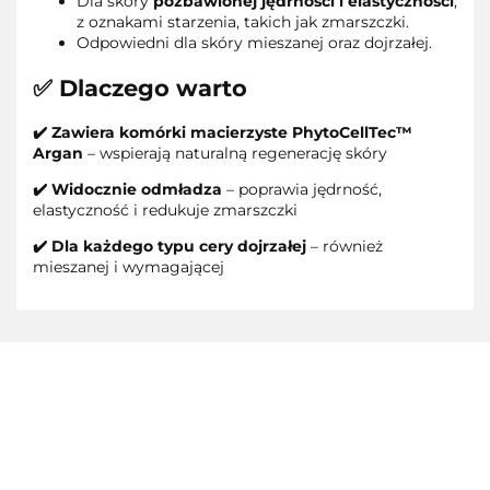
Dla skóry
pozbawionej jędrności i elastyczności
,
z oznakami starzenia, takich jak zmarszczki.
Odpowiedni dla skóry mieszanej oraz dojrzałej.
✅ Dlaczego warto
✔️
Zawiera
komórki macierzyste PhytoCellTec™
Argan
– wspierają naturalną regenerację skóry
✔️ Widocznie odmładza
– poprawia jędrność,
elastyczność i redukuje zmarszczki
✔️ Dla każdego typu cery dojrzałej
– również
mieszanej i wymagającej
3M