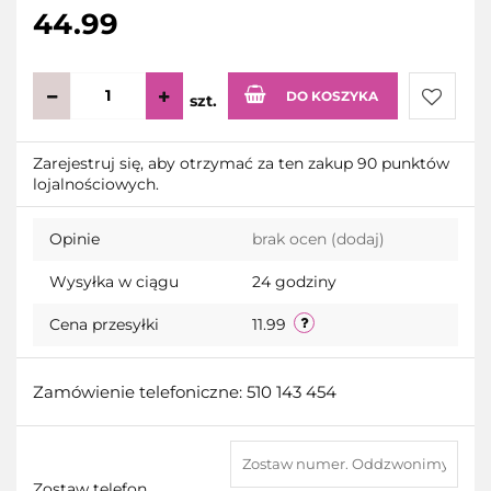
44.99
DO KOSZYKA
szt.
Do
Zarejestruj się, aby otrzymać za ten zakup 90 punktów
lojalnościowych.
przecho
Opinie
brak ocen
(dodaj)
Wysyłka w ciągu
24 godziny
Cena przesyłki
11.99
Zamówienie telefoniczne: 510 143 454
Zostaw telefon