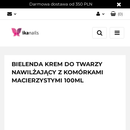
Darmowa dostawa od 350 PLN
(
0
)
Zaloguj się
Załóż konto
Dodaj zgłoszenie
Zgody cookies
BIELENDA KREM DO TWARZY
NAWILŻAJĄCY Z KOMÓRKAMI
MACIERZYSTYMI 100ML