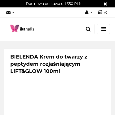
Darmowa dostawa od 350 PLN
(
0
)
Zaloguj się
Załóż konto
Dodaj zgłoszenie
Zgody cookies
BIELENDA Krem do twarzy z
peptydem rozjaśniającym
LIFT&GLOW 100ml