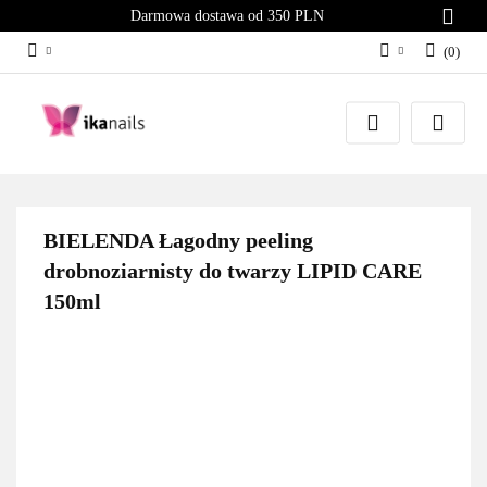
Darmowa dostawa od 350 PLN
(
0
)
Zaloguj się
Załóż konto
Dodaj zgłoszenie
Zgody cookies
BIELENDA Łagodny peeling
drobnoziarnisty do twarzy LIPID CARE
150ml