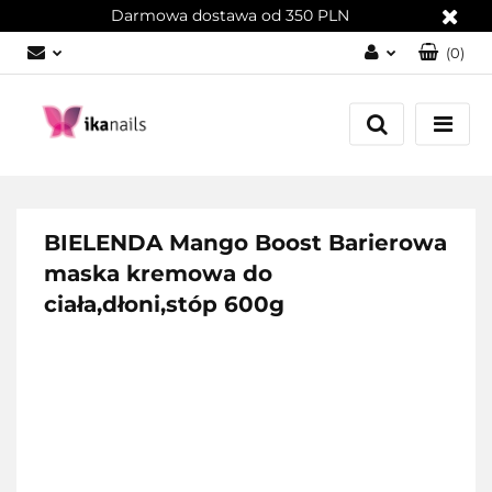
Darmowa dostawa od 350 PLN
(
0
)
Zaloguj się
Załóż konto
Dodaj zgłoszenie
Zgody cookies
BIELENDA Mango Boost Barierowa
maska kremowa do
ciała,dłoni,stóp 600g