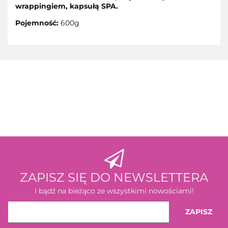
wrappingiem, kapsułą SPA.
Pojemność:
600g
3M
ZAPISZ SIĘ DO NEWSLETTERA
I bądź na bieżąco ze wszystkimi nowościami!