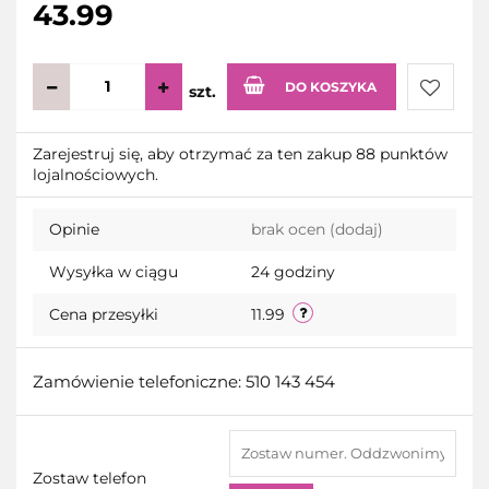
43.99
DO KOSZYKA
szt.
Do
Zarejestruj się, aby otrzymać za ten zakup 88 punktów
lojalnościowych.
przecho
Opinie
brak ocen
(dodaj)
Wysyłka w ciągu
24 godziny
Cena przesyłki
11.99
Zamówienie telefoniczne: 510 143 454
Zostaw telefon