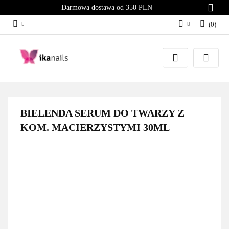
Darmowa dostawa od 350 PLN
(
0
)
Zaloguj się
Załóż konto
Dodaj zgłoszenie
Zgody cookies
BIELENDA SERUM DO TWARZY Z
KOM. MACIERZYSTYMI 30ML