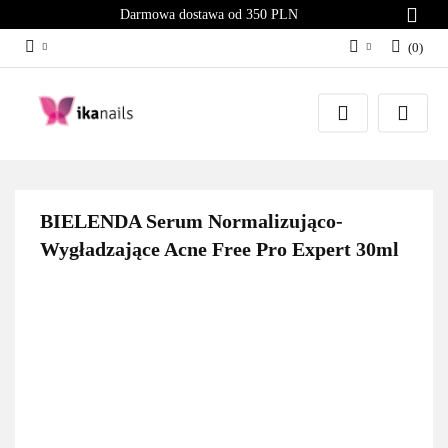
Darmowa dostawa od 350 PLN
(
0
)
Zaloguj się
Załóż konto
Dodaj zgłoszenie
Zgody cookies
BIELENDA Serum Normalizująco-
Wygładzające Acne Free Pro Expert 30ml