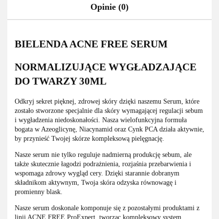
Opinie (0)
BIELENDA ACNE FREE SERUM
NORMALIZUJĄCE WYGŁADZAJĄCE
DO TWARZY 30ML
Odkryj sekret pięknej, zdrowej skóry dzięki naszemu Serum, które
zostało stworzone specjalnie dla skóry wymagającej regulacji sebum
i wygładzenia niedoskonałości. Nasza wielofunkcyjna formuła
bogata w Azeoglicynę, Niacynamid oraz Cynk PCA działa aktywnie,
by przynieść Twojej skórze kompleksową pielęgnację.
Nasze serum nie tylko reguluje nadmierną produkcję sebum, ale
także skutecznie łagodzi podrażnienia, rozjaśnia przebarwienia i
wspomaga zdrowy wygląd cery. Dzięki starannie dobranym
składnikom aktywnym, Twoja skóra odzyska równowagę i
promienny blask.
Nasze serum doskonale komponuje się z pozostałymi produktami z
linii ACNE FREE ProExpert, tworząc kompleksowy system