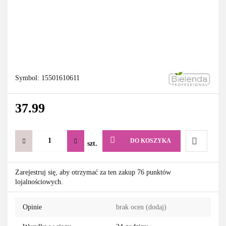
Symbol:
15501610611
37.99
DO KOSZYKA
szt.
Do
Zarejestruj się, aby otrzymać za ten zakup 76 punktów
lojalnościowych.
przechowa
Opinie
brak ocen
(dodaj)