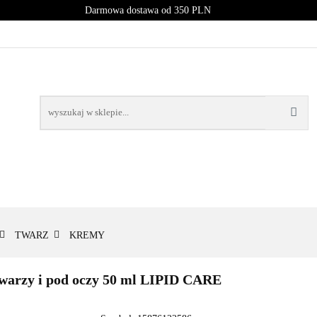
Darmowa dostawa od 350 PLN
PROMOCJE
NOWOŚCI
BESTSELLERY
BLOG
NOWOŚCI
BESTSELLERY
TWARZ
KREMY
warzy i pod oczy 50 ml LIPID CARE