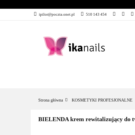
KATEGORIE
ipilor@poczta.onet.pl
510 143 454
KATEGORIE
PROMOCJE
Strona główna
KOSMETYKI PROFESJONALNE
BIELENDA krem rewitalizujący do t