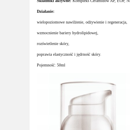
Składniki aktywne:
Kompleks Ceramidów AP, EOP, NP,
Działanie:
wielopoziomowe nawilżenie, odżywienie i regeneracja,
wzmocnienie bariery hydrolipidowej,
rozświetlenie skóry,
poprawia elastyczność i jędrność skóry.
Pojemność: 50ml