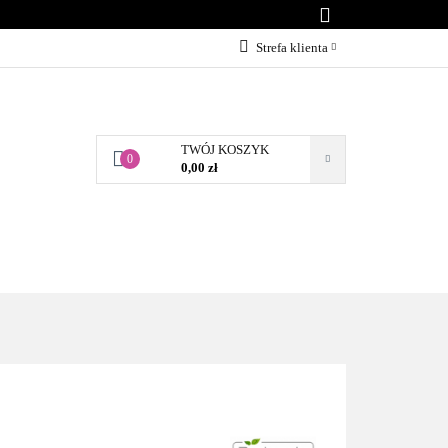
KONTAKT
Strefa klienta
Zaloguj się
Załóż konto
TWÓJ KOSZYK
Dodaj zgłoszenie
0
0,00 zł
Zgody cookies
BLOG
KONTAKT