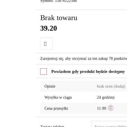
Symbol:
15876122586
Brak towaru
39.20
Do
Zarejestruj się, aby otrzymać za ten zakup 78 punktó
przechowalni
Powiadom gdy produkt będzie dostępny
Opinie
brak ocen
(dodaj)
Wysyłka w ciągu
24 godziny
Cena przesyłki
11.99
Zostaw telefon