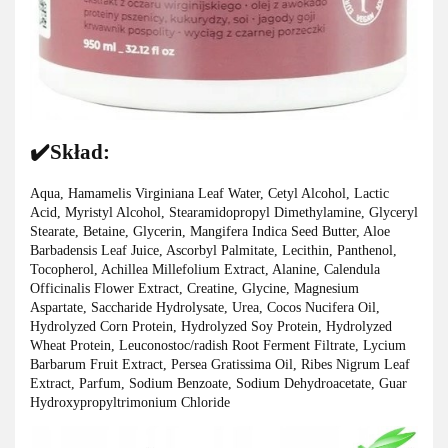
✔️Skład:
Aqua, Hamamelis Virginiana Leaf Water, Cetyl Alcohol, Lactic
Acid, Myristyl Alcohol, Stearamidopropyl Dimethylamine, Glyceryl
Stearate, Betaine, Glycerin, Mangifera Indica Seed Butter, Aloe
Barbadensis Leaf Juice, Ascorbyl Palmitate, Lecithin, Panthenol,
Tocopherol, Achillea Millefolium Extract, Alanine, Calendula
Officinalis Flower Extract, Creatine, Glycine, Magnesium
Aspartate, Saccharide Hydrolysate, Urea, Cocos Nucifera Oil,
Hydrolyzed Corn Protein, Hydrolyzed Soy Protein, Hydrolyzed
Wheat Protein, Leuconostoc/radish Root Ferment Filtrate, Lycium
Barbarum Fruit Extract, Persea Gratissima Oil, Ribes Nigrum Leaf
Extract, Parfum, Sodium Benzoate, Sodium Dehydroacetate, Guar
Hydroxypropyltrimonium Chloride