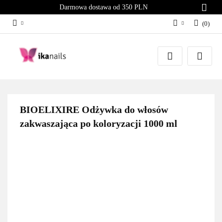
Darmowa dostawa od 350 PLN
(
0
)
Zaloguj się
Załóż konto
Dodaj zgłoszenie
Zgody cookies
BIOELIXIRE Odżywka do włosów
zakwaszająca po koloryzacji 1000 ml