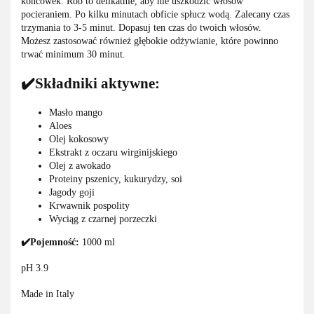
końcówek. Rób to delikatnie, aby nie uszkodzić włosów
pocieraniem. Po kilku minutach obficie spłucz wodą. Zalecany czas
trzymania to 3-5 minut. Dopasuj ten czas do twoich włosów.
Możesz zastosować również głębokie odżywianie, które powinno
trwać minimum 30 minut.
✔️Składniki aktywne:
Masło mango
Aloes
Olej kokosowy
Ekstrakt z oczaru wirginijskiego
Olej z awokado
Proteiny pszenicy, kukurydzy, soi
Jagody goji
Krwawnik pospolity
Wyciąg z czarnej porzeczki
✔️Pojemność:
1000 ml
pH 3.9
Made in Italy