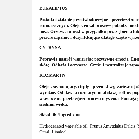
EUKALIPTUS
Posiada działanie przeciwbakteryjne i przeciwwirusow
reumatycznych. Olejek eukaliptusowy pobudza mecha
nosa. Orzeźwia umysł w przypadku przeziębienia lub 
przeciwzapalnie i dezynfekująco dlatego często wyko
CYTRYNA
Poprawia nastrój wspierając pozytywne emocje. Ener
skórę. Odkaża i oczyszcza. Czyści i neutralizuje zapa
ROZMARYN
Olejek stymulujący, ciepły i przenikliwy, zarówno j
wyraźne. Od dawna rozmaryn miał sławę rośliny popr
właściwemu przebiegowi procesu myślenia. Pomaga gd
średnim wieku.
Składniki/Ingredients
Hydrogenated vegetable oil, Prunus Amygdalus Dulcis (S
Citral, Linalool.