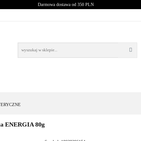
Darmowa dostawa od 350 PLN
PROMOCJE
NOWOŚCI
BESTSELLERY
BLOG
NOWOŚCI
BESTSELLERY
ETERYCZNE
ła ENERGIA 80g