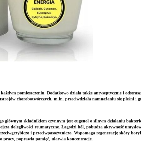
każdym pomieszczeniu. Dodatkowo działa także antyseptycznie i odstrasz
strojów chorobotwórczych, m.in. przeciwdziała namnażaniu się pleśni i g
 głównym składnikiem czynnym jest eugenol o silnym działaniu bakteri
sza dolegliwości reumatyczne. Łagodzi ból, pobudza aktywność umysłową
przeciwgrzybiczo i przeciwpasożytniczo. Wspomaga regenerację skóry bory
o pracy, poprawia pamięć, ułatwia koncentrację.