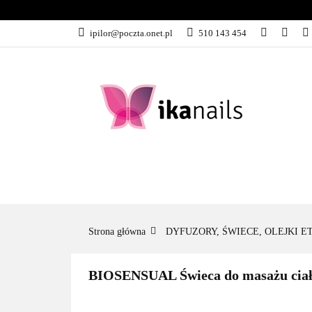
KATEGORIE
ipilor@poczta.onet.pl
510 143 454
KATEGORIE
PROMOCJE
Strona główna
DYFUZORY, ŚWIECE, OLEJKI 
BIOSENSUAL Świeca do masażu cia