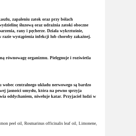
kaszlu, zapaleniu zatok oraz przy bólach
ydzielinę śluzową oraz udrażnia zatoki oboczne
rzenia, rany i pęcherze. Działa wykrztuśnie,
 razie wystąpienia infekcji lub choroby zakaźnej.
lną równowagę organizmu. Pielęgnuje i rozświetla
rynu wobec centralnego układu nerwowego są bardzo
wej jasności umysłu, która na pewno sprzyja
ia oddychaniem, niweluje katar. Przyjaciel ludzi w
on peel oil, Rosmarinus officinalis leaf oil, Limonene,