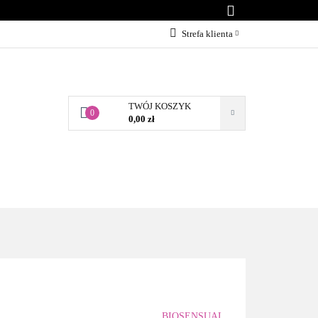
KONTAKT
Strefa klienta
Zaloguj się
Załóż konto
TWÓJ KOSZYK
Dodaj zgłoszenie
0
0,00 zł
Zgody cookies
BLOG
KONTAKT
BIOSENSUAL