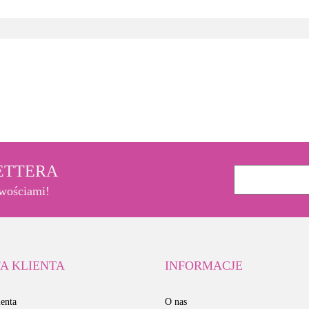
3M
LETTERA
owościami!
A KLIENTA
INFORMACJE
enta
O nas