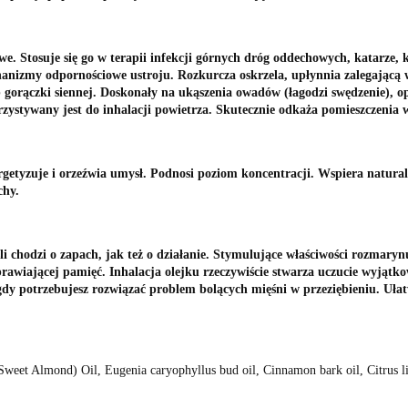
e. Stosuje się go w terapii infekcji górnych dróg oddechowych, katarze, 
nizmy odpornościowe ustroju. Rozkurcza oskrzela, upłynnia zalegającą w
gorączki siennej. Doskonały na ukąszenia owadów (łagodzi swędzenie), opa
rzystywany jest do inhalacji powietrza. Skutecznie odkaża pomieszczenia w
getyzuje i orzeźwia umysł. Podnosi poziom koncentracji. Wspiera natura
chy.
eśli chodzi o zapach, jak też o działanie. Stymulujące właściwości rozma
awiającej pamięć. Inhalacja olejku rzeczywiście stwarza uczucie wyjątko
y potrzebujesz rozwiązać problem bolących mięśni w przeziębieniu. Ułatw
weet Almond) Oil, Eugenia caryophyllus bud oil, Cinnamon bark oil, Citrus lim