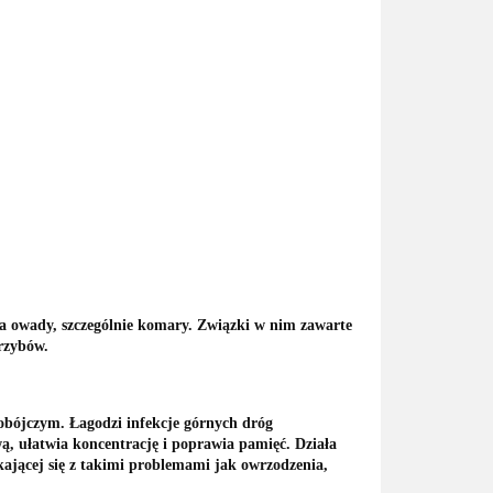
a owady, szczególnie komary. Związki w nim zawarte
rzybów.
obójczym. Łagodzi infekcje górnych dróg
, ułatwia koncentrację i poprawia pamięć. Działa
kającej się z takimi problemami jak owrzodzenia,