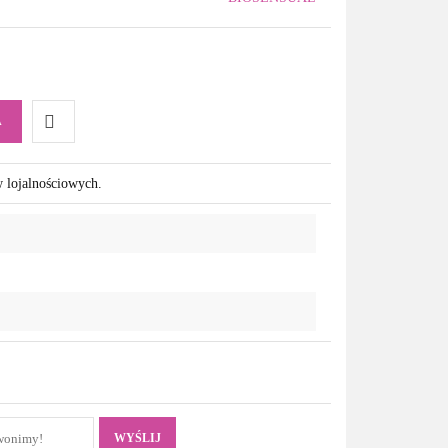
A
Do
w lojalnościowych.
przechowalni
WYŚLIJ