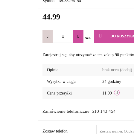
Symbol:
18038296154
44.99
DO KOSZYK
szt.
Zarejestruj się, aby otrzymać za ten zakup 90 punktó
Opinie
brak ocen
(dodaj)
Wysyłka w ciągu
24 godziny
Cena przesyłki
11.99
Zamówienie telefoniczne: 510 143 454
Zostaw telefon