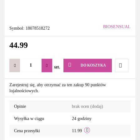
BIOSENSUAL
Symbol:
18078518272
44.99
DO KOSZYKA
szt.
Do
Zarejestruj się, aby otrzymać za ten zakup 90 punktów
lojalnościowych.
przechowa
Opinie
brak ocen
(dodaj)
Wysyłka w ciągu
24 godziny
Cena przesyłki
11.99