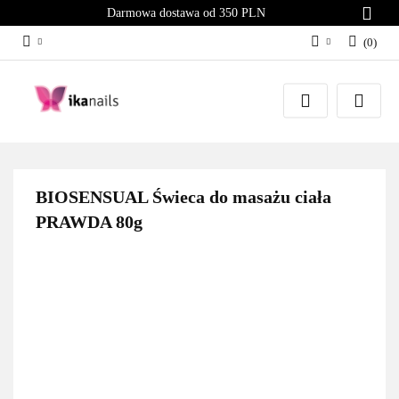
Darmowa dostawa od 350 PLN
(
0
)
Zaloguj się
Załóż konto
Dodaj zgłoszenie
Zgody cookies
BIOSENSUAL Świeca do masażu ciała
PRAWDA 80g