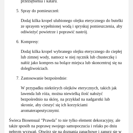
przeziębienia i kataru.
Spray do pomieszczeń:
Dodaj kilka kropel ulubionego olejku eterycznego do butelki
ze sprayem wypełnionej wodą i spryskuj pomieszczenia, aby
odświeżyć powietrze i poprawić nastrój.
Kompresy:
Dodaj kilka kropel wybranego olejku eterycznego do ciepłej
lub zimnej wody, namocz w niej ręcznik lub chusteczkę i
nałóż jako kompres na bolące miejsca lub skoncentruj się na
dolegliwościach.
Zastosowanie bezpośrednie:
W przypadku niektórych olejków eterycznych, takich jak
lawenda lub róża, można niewielką ilość nałożyć
bezpośrednio na skórę, na przykład na nadgarstki lub
skronie, aby cieszyć się ich korzyściami
aromaterapeutycznymi.
Świeca Biosensual “Prawda” to nie tylko element dekoracyjny, ale
także sposób na poprawę swojego samopoczucia i relaks po dniu
pełnym wyzwań. Otwórz się na doznania zapachowe i zanurz się w