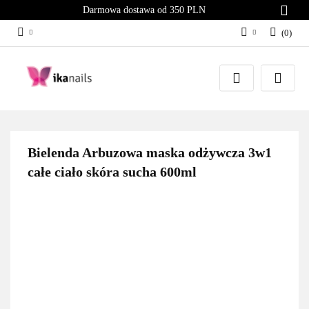
Darmowa dostawa od 350 PLN
(
0
)
Zaloguj się
Załóż konto
Dodaj zgłoszenie
Zgody cookies
Bielenda Arbuzowa maska odżywcza 3w1
całe ciało skóra sucha 600ml