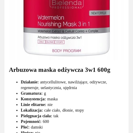
Arbuzowa maska odżywcza 3w1 600g
Działanie:
antycellulitowe, nawilżające, odżywcze,
regeneruje, uelastycznia, ujędrnia
Gramatura:
g
Konsystencja:
maska
Linie elitarne:
nie
Lokalizacja:
całe ciało, dłonie, stopy
Pielęgnacja ciała:
tak
Pojemność:
600
Płeć:
damski
Słońce:
nie