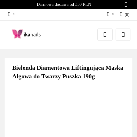
Darmowa dostawa od 350 PLN
(
0
)
Zaloguj się
Załóż konto
Dodaj zgłoszenie
Zgody cookies
Bielenda Diamentowa Liftingująca Maska
Algowa do Twarzy Puszka 190g