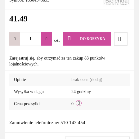
Symbol:
18364945895
41.49
DO KOSZYKA
szt.
Do
Zarejestruj się, aby otrzymać za ten zakup 83 punktów
lojalnościowych.
przechowa
Opinie
brak ocen
(dodaj)
Wysyłka w ciągu
24 godziny
Cena przesyłki
0
Zamówienie telefoniczne: 510 143 454