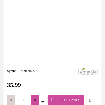
Symbol:
18091707225
35.99
DO KOSZYKA
szt.