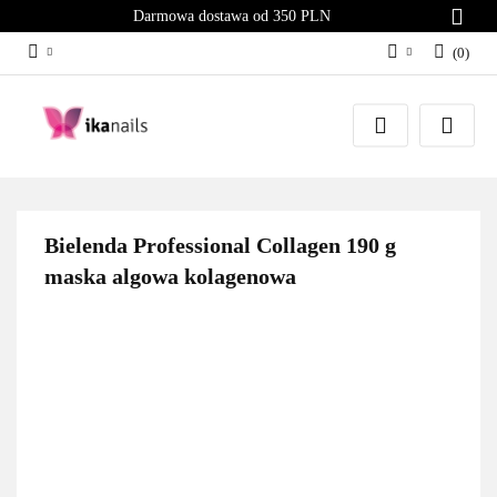
Darmowa dostawa od 350 PLN
(
0
)
Zaloguj się
Załóż konto
Dodaj zgłoszenie
Zgody cookies
Bielenda Professional Collagen 190 g
maska algowa kolagenowa